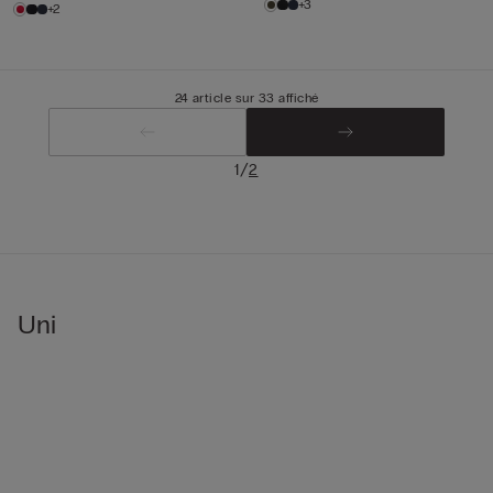
+3
+2
24 article sur 33 affiché
/
1
2
Uni