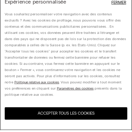
Expérience personnalisée
FERMER
Vous souhaitez personnaliser votre navigation avec des contenus
exclusifs ? Avec les cookies de profilage, nous pouvons vous offrir des
contenus et des communications publicitaires personnalisées. . En
utilisant ces cookies, vos données peuvent être traitées à l'étranger et
dans des pays qui ne disposent pas de lois sur la protection des données
comparables à celles de la Suisse (p. ex. les États-Unis). Cliquez sur
"Accepter tous les cookies" pour accepter les cookies et le transfert
transfrontalier de données ou fermez cette bannière pour refuser les
cookies. Si au contraire, vous fermez cette bannière en appuyant sur le
bouton « Fermer », vous continuerez votre navigation et les cookies ne
seront pas activés. Pour plus d'informations sur les cookies, consultez
notre
Politique relative aux cookies
. Vous pouvez modifier à tout moment
vos préférences en cliquant sur
Paramètres des cookies
présents dans la
politique relative aux cookies.
ACCEPTER TOUS LES COOKIES
Visitez l’e-store de votre
United States
pays