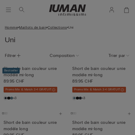
Homme
Maillots de bain
Collections
Uni
Uni
Filtrer
Composition
Trier par
Short de bain couleur unie
Short de bain couleur unie
Bestseller
modèle mi-long
modèle mi-long
89.95 CHF
89.95 CHF
Promo Mix & Match 3+1 GRATUIT
Promo Mix & Match 3+1 GRATUIT
+3
+3
Short de bain couleur unie
Short de bain couleur unie
modèle long
modèle mi-long