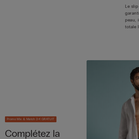
Le slip
garant
peau, 
totale
Promo Mix & Match 3+1 GRATUIT
Complétez la