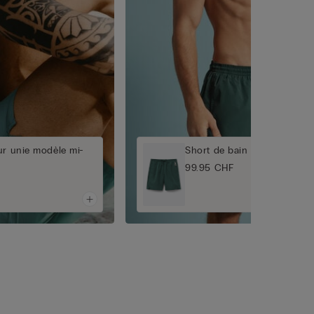
ur unie modèle mi-
Short de bain couleur unie
99.95 CHF