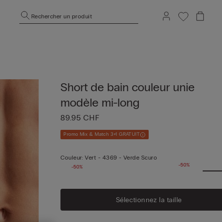
Rechercher un produit
Short de bain couleur unie
modèle mi-long
89.95 CHF
Promo Mix & Match 3+1 GRATUIT
Couleur:
Vert -
4369 - Verde Scuro
-50%
-50%
Sélectionnez la taille