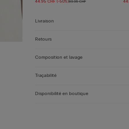
44.95 CHF
(-50%)
44
89.95 CHF
Livraison
Retours
Composition et lavage
Traçabilité
Disponibilité en boutique