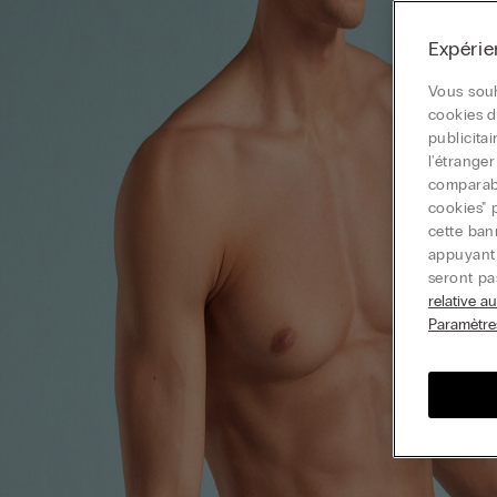
Expérie
Vous souh
cookies d
publicita
l'étrange
comparable
cookies" 
cette ban
appuyant 
seront pa
relative a
Paramètre