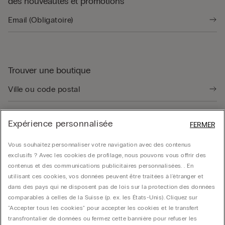
des nouveautés et promotions
Trouver une boutique
Expérience personnalisée
FERMER
Guide produit
Vous souhaitez personnaliser votre navigation avec des contenus
exclusifs ? Avec les cookies de profilage, nous pouvons vous offrir des
contenus et des communications publicitaires personnalisées. . En
Service client
utilisant ces cookies, vos données peuvent être traitées à l'étranger et
dans des pays qui ne disposent pas de lois sur la protection des données
comparables à celles de la Suisse (p. ex. les États-Unis). Cliquez sur
Données légales
"Accepter tous les cookies" pour accepter les cookies et le transfert
transfrontalier de données ou fermez cette bannière pour refuser les