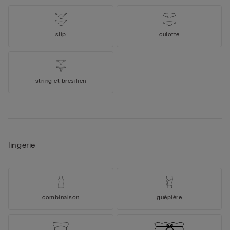
slip
culotte
string et brésilien
lingerie
combinaison
guêpière