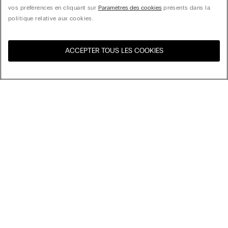
vos préférences en cliquant sur
Paramètres des cookies
présents dans la
politique relative aux cookies.
ACCEPTER TOUS LES COOKIES
Visitez l’e-store de votre
United States
pays
Trier par
Top Sellers
Price High to Low
My Intimissimi
Price Low to High
New Arrivals
Carte cadeau
Développement durable