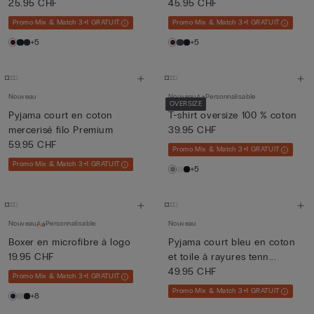
25.95 CHF
45.95 CHF
Promo Mix & Match 3+1 GRATUIT
Promo Mix & Match 3+1 GRATUIT
+5
+5
Nouveau
Nouveau
Personnalisable
OVERSIZE
Pyjama court en coton
T-shirt oversize 100 % coton
mercerisé filo Premium
39.95 CHF
59.95 CHF
Promo Mix & Match 3+1 GRATUIT
Promo Mix & Match 3+1 GRATUIT
+5
Nouveau
Personnalisable
Nouveau
Boxer en microfibre à logo
Pyjama court bleu en coton
19.95 CHF
et toile à rayures tenn...
49.95 CHF
Promo Mix & Match 3+1 GRATUIT
Promo Mix & Match 3+1 GRATUIT
+8