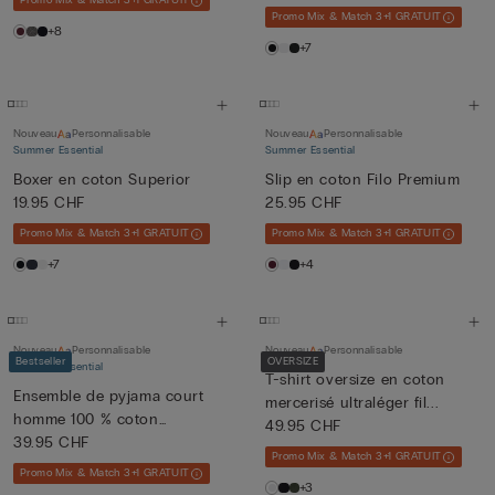
Promo Mix & Match 3+1 GRATUIT
Promo Mix & Match 3+1 GRATUIT
+8
+7
Nouveau
Personnalisable
Nouveau
Personnalisable
Summer Essential
Summer Essential
Boxer en coton Superior
Slip en coton Filo Premium
19.95 CHF
25.95 CHF
Promo Mix & Match 3+1 GRATUIT
Promo Mix & Match 3+1 GRATUIT
+7
+4
Nouveau
Personnalisable
Nouveau
Personnalisable
Bestseller
OVERSIZE
Summer Essential
T-shirt oversize en coton
Ensemble de pyjama court
mercerisé ultraléger fil...
homme 100 % coton
49.95 CHF
Supérie...
39.95 CHF
Promo Mix & Match 3+1 GRATUIT
Promo Mix & Match 3+1 GRATUIT
+3