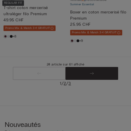
Nouveau
Nouveau
Personnalisable
REGULAR FIT
Summer Essential
T-shirt coton mercerisé
Boxer en coton mercerisé filo
ultraléger filo Premium
Premium
49.95 CHF
25.95 CHF
Promo Mix & Match 3+1 GRATUIT
Promo Mix & Match 3+1 GRATUIT
+8
+9
24 article sur 61 affiché
/
/
1
2
3
Nouveautés