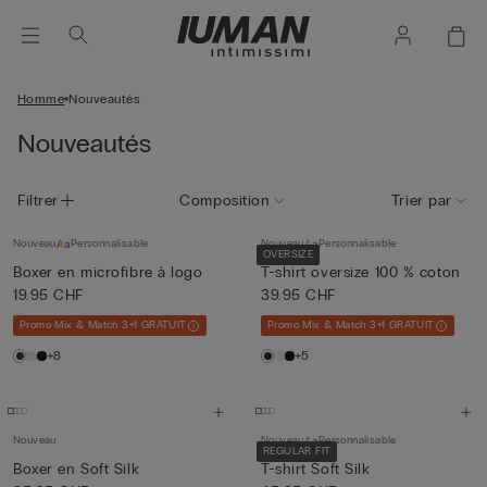
Homme
Nouveautés
Nouveautés
Filtrer
Composition
Trier par
Nouveau
Personnalisable
Nouveau
Personnalisable
OVERSIZE
Boxer en microfibre à logo
T-shirt oversize 100 % coton
19.95 CHF
39.95 CHF
Promo Mix & Match 3+1 GRATUIT
Promo Mix & Match 3+1 GRATUIT
+8
+5
Nouveau
Nouveau
Personnalisable
REGULAR FIT
Boxer en Soft Silk
T-shirt Soft Silk