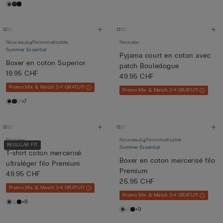
Nouveau
Personnalisable
Nouveau
Summer Essential
Pyjama court en coton avec
Boxer en coton Superior
patch Bouledogue
19.95 CHF
49.95 CHF
Promo Mix & Match 3+1 GRATUIT
Promo Mix & Match 3+1 GRATUIT
+7
Nouveau
Nouveau
Personnalisable
REGULAR FIT
Summer Essential
T-shirt coton mercerisé
Boxer en coton mercerisé filo
ultraléger filo Premium
Premium
49.95 CHF
25.95 CHF
Promo Mix & Match 3+1 GRATUIT
Promo Mix & Match 3+1 GRATUIT
+8
+9