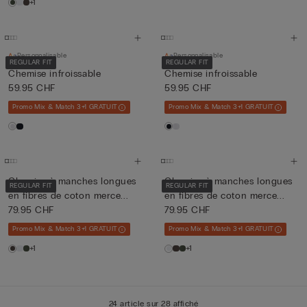
+1
Personnalisable
Personnalisable
REGULAR FIT
REGULAR FIT
Chemise infroissable
Chemise infroissable
59.95 CHF
59.95 CHF
Promo Mix & Match 3+1 GRATUIT
Promo Mix & Match 3+1 GRATUIT
Chemise à manches longues
Chemise à manches longues
REGULAR FIT
REGULAR FIT
en fibres de coton merce...
en fibres de coton merce...
79.95 CHF
79.95 CHF
Promo Mix & Match 3+1 GRATUIT
Promo Mix & Match 3+1 GRATUIT
+1
+1
24 article sur 28 affiché