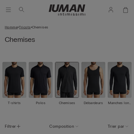
Homme
Tricots
Chemises
Chemises
T-shirts
Polos
Chemises
Débardeurs
Manches long
ues
Filtrer
Composition
Trier par