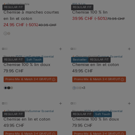
Personnalisable
100 % Lin
REGULAR FIT
REGULAR FIT
Chemise à manches courtes
Chemise 100 % lin
en lin et coton
39.95 CHF
(-50%)
79.95 CHF
24.95 CHF
(-50%)
49.95 CHF
Nouveau
100% Lino
Summer Essential
Personnalisable
Summer Essential
REGULAR FIT
Soft Touch
Bestseller
REGULAR FIT
Chemise 100 % lin doux
Chemise en lin et coton
79.95 CHF
49.95 CHF
Promo Mix & Match 3+1 GRATUIT
Promo Mix & Match 3+1 GRATUIT
+3
Personnalisable
Summer Essential
Nouveau
100% Lino
Summer Essential
REGULAR FIT
REGULAR FIT
Soft Touch
Chemise en lin et coton
Chemise 100 % lin doux
49.95 CHF
79.95 CHF
Promo Mix & Match 3+1 GRATUIT
Promo Mix & Match 3+1 GRATUIT