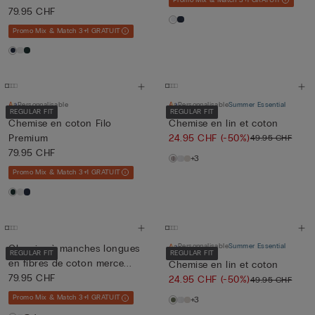
79.95 CHF
Promo Mix & Match 3+1 GRATUIT
Personnalisable
Personnalisable
Summer Essential
REGULAR FIT
REGULAR FIT
Chemise en coton Filo
Chemise en lin et coton
Premium
24.95 CHF
(-50%)
49.95 CHF
79.95 CHF
+3
Promo Mix & Match 3+1 GRATUIT
Personnalisable
Summer Essential
Chemise à manches longues
REGULAR FIT
REGULAR FIT
en fibres de coton merce...
Chemise en lin et coton
79.95 CHF
24.95 CHF
(-50%)
49.95 CHF
Promo Mix & Match 3+1 GRATUIT
+3