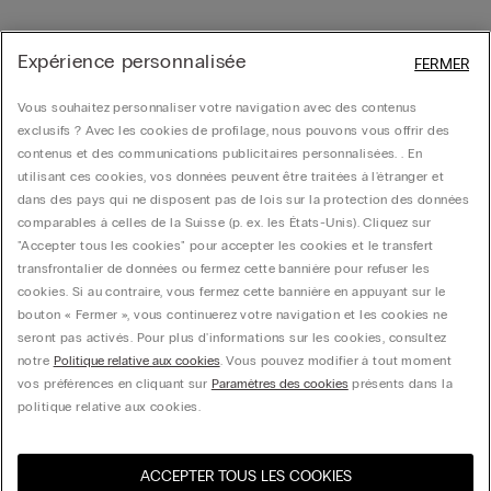
Expérience personnalisée
FERMER
Vous souhaitez personnaliser votre navigation avec des contenus
exclusifs ? Avec les cookies de profilage, nous pouvons vous offrir des
contenus et des communications publicitaires personnalisées. . En
utilisant ces cookies, vos données peuvent être traitées à l'étranger et
dans des pays qui ne disposent pas de lois sur la protection des données
comparables à celles de la Suisse (p. ex. les États-Unis). Cliquez sur
"Accepter tous les cookies" pour accepter les cookies et le transfert
transfrontalier de données ou fermez cette bannière pour refuser les
cookies. Si au contraire, vous fermez cette bannière en appuyant sur le
bouton « Fermer », vous continuerez votre navigation et les cookies ne
seront pas activés. Pour plus d'informations sur les cookies, consultez
notre
Politique relative aux cookies
. Vous pouvez modifier à tout moment
vos préférences en cliquant sur
Paramètres des cookies
présents dans la
politique relative aux cookies.
ACCEPTER TOUS LES COOKIES
Visitez l’e-store de votre