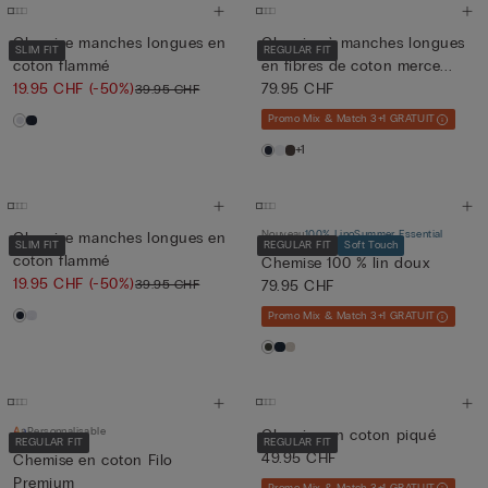
Chemise manches longues en
Chemise à manches longues
SLIM FIT
REGULAR FIT
coton flammé
en fibres de coton merce...
19.95 CHF
(-50%)
79.95 CHF
39.95 CHF
Promo Mix & Match 3+1 GRATUIT
+1
Nouveau
100% Lino
Summer Essential
Chemise manches longues en
SLIM FIT
REGULAR FIT
Soft Touch
coton flammé
Chemise 100 % lin doux
19.95 CHF
(-50%)
39.95 CHF
79.95 CHF
Promo Mix & Match 3+1 GRATUIT
Personnalisable
Chemise en coton piqué
REGULAR FIT
REGULAR FIT
49.95 CHF
Chemise en coton Filo
Premium
Promo Mix & Match 3+1 GRATUIT