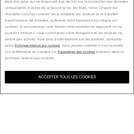
dans des pays qui ne disposent pas de lois sur la protection des données
comparables à celles de la Suisse (p. ex. les États-Unis). Cliquez sur
"Accepter tous les cookies" pour accepter les cookies et le transfert
transfrontalier de données ou fermez cette bannière pour refuser les
cookies. Si au contraire, vous fermez cette bannière en appuyant sur le
bouton « Fermer », vous continuerez votre navigation et les cookies ne
seront pas activés. Pour plus d'informations sur les cookies, consultez
notre
Politique relative aux cookies
. Vous pouvez modifier à tout moment
vos préférences en cliquant sur
Paramètres des cookies
présents dans la
politique relative aux cookies.
ACCEPTER TOUS LES COOKIES
Visitez l’e-store de votre
United States
pays
Trier par
Top Sellers
Price High to Low
My Intimissimi
Price Low to High
New Arrivals