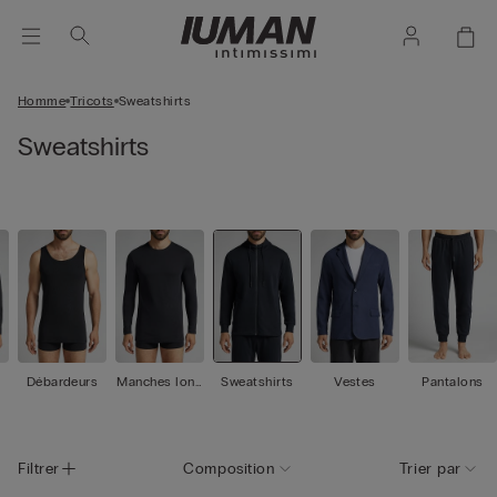
Homme
Tricots
Sweatshirts
Sweatshirts
Débardeurs
Manches long
Sweatshirts
Vestes
Pantalons
ues
Filtrer
Composition
Trier par