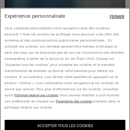
Expérience personnalisée
FERMER
Vous souhaitez personnaliser votre navigation avec des contenus
exclusifs ? Avec les cookies de profilage, nous pouvons vous offrir des
contenus et des communications publicitaires personnalisées. . En
utilisant ces cookies, vos données peuvent être traitées à l'étranger et
dans des pays qui ne disposent pas de lois sur la protection des données
comparables à celles de la Suisse (p. ex. les États-Unis). Cliquez sur
"Accepter tous les cookies" pour accepter les cookies et le transfert
transfrontalier de données ou fermez cette bannière pour refuser les
cookies. Si au contraire, vous fermez cette bannière en appuyant sur le
bouton « Fermer », vous continuerez votre navigation et les cookies ne
seront pas activés. Pour plus d'informations sur les cookies, consultez
notre
Politique relative aux cookies
. Vous pouvez modifier à tout moment
vos préférences en cliquant sur
Paramètres des cookies
présents dans la
politique relative aux cookies.
ACCEPTER TOUS LES COOKIES
Visitez l’e-store de votre