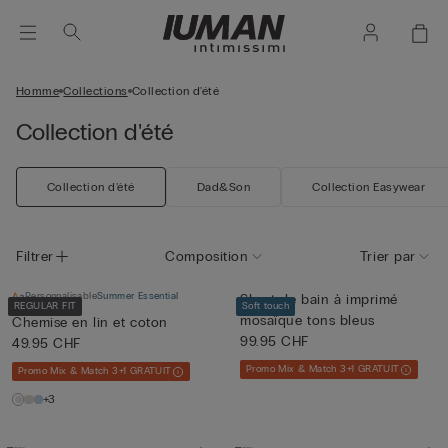
Homme
Collections
Collection d'été
Collection d'été
Collection d'été
Dad&Son
Collection Easywear
Filtrer
Composition
Trier par
Personnalisable
Summer Essential
Short de bain à imprimé
REGULAR FIT
Soft touch
mosaïque tons bleus
Chemise en lin et coton
99.95 CHF
49.95 CHF
Promo Mix & Match 3+1 GRATUIT
Promo Mix & Match 3+1 GRATUIT
+3