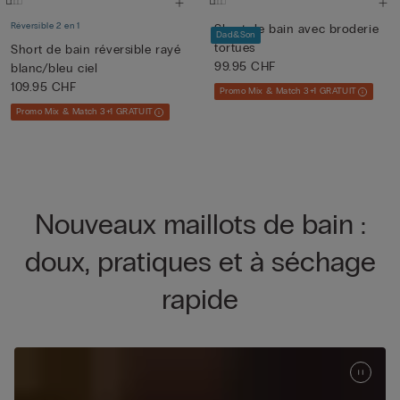
Réversible 2 en 1
Short de bain avec broderie
Dad&Son
tortues
Short de bain réversible rayé
99.95 CHF
blanc/bleu ciel
109.95 CHF
Promo Mix & Match 3+1 GRATUIT
Promo Mix & Match 3+1 GRATUIT
Nouveaux maillots de bain :
doux, pratiques et à séchage
rapide