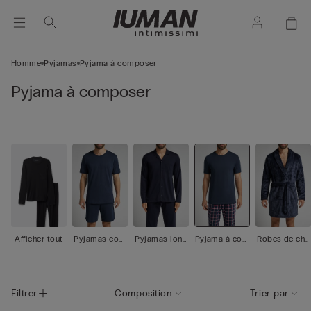
Homme
Pyjamas
Pyjama à composer
Pyjama à composer
Afficher tout
Pyjamas cour
Pyjamas long
Pyjama à com
Robes de cha
ts
s
poser
mbre
Filtrer
Composition
Trier par