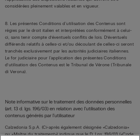
considérées pleinement valables et en vigueur.
8. Les présentes Conditions d'utilisation des Contenus sont
régies par le droit italien et interprétées conformément à celui-
ci, sans tenir compte d’éventuels conflits de lois. D’éventuels
différends relatifs à celles-ci et/ou découlant de celles-ci seront
tranchés exclusivement par les autorités judiciaires italiennes.
Le for judiciaire pour l'application des présentes Conditions
d’utilisation des Contenus est le Tribunal de Vérone (Tribunale
di Verona).
Note informative sur le traitement des données personnelles
(art. 13 d. lgs. 196/03) en relation avec l’utilisation des
contenus générés par l’utilisateur
Calzedonia S.p.A. (Ci-après également désignée «Calzedonia»
ou «Maître du traitement») indique que le D. Lgs. 196/03 («Code