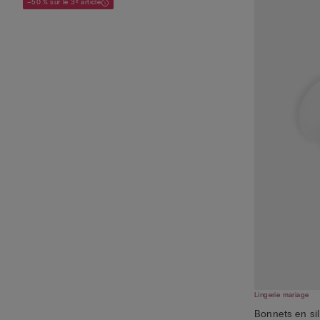
–50 % sur le 3ᵉ article
Lingerie mariage
Bonnets en si