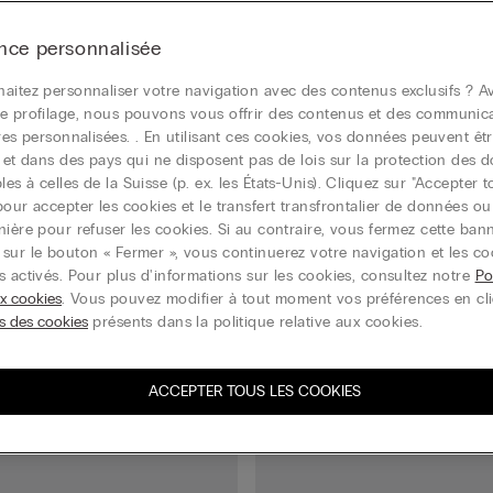
nce personnalisée
aitez personnaliser votre navigation avec des contenus exclusifs ? Av
e profilage, nous pouvons vous offrir des contenus et des communic
ires personnalisées. . En utilisant ces cookies, vos données peuvent êtr
r et dans des pays qui ne disposent pas de lois sur la protection des 
s à celles de la Suisse (p. ex. les États-Unis). Cliquez sur "Accepter t
pour accepter les cookies et le transfert transfrontalier de données o
nière pour refuser les cookies. Si au contraire, vous fermez cette ban
sur le bouton « Fermer », vous continuerez votre navigation et les co
s activés. Pour plus d'informations sur les cookies, consultez notre
Po
body
Rallonge de body
ux cookies
. Vous pouvez modifier à tout moment vos préférences en cl
15.95 CHF
s des cookies
présents dans la politique relative aux cookies.
icle
–50 % sur le 3ᵉ article
ACCEPTER TOUS LES COOKIES