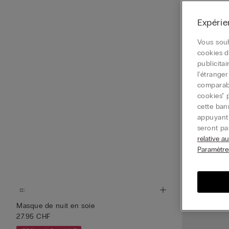
Expérie
Vous souh
cookies d
publicita
l'étrange
comparable
cookies" 
cette ban
appuyant 
seront pa
Rallonge de 
relative a
15.95 CHF
Paramètre
–50 % sur le 3ᵉ art
Masque de nuit en soie
27.95 CHF