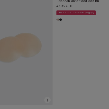
Bandeau autofixant dos nu
47.95 CHF
-30 % sur le 2ᵉ soutien-gorge