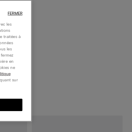
FERMER
ec les
ations
e traitées à
données
ous les
u fermez
nière en
okies ne
litique
iquant sur