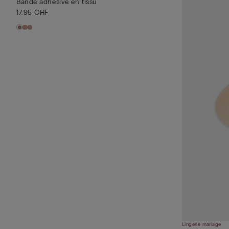
Bande adhésive en tissu
17.95 CHF
Lingerie mariage