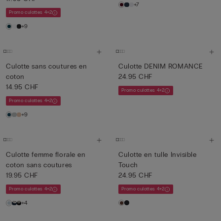
+7
Promo culottes 4+2
+9
Culotte sans coutures en
Culotte DENIM ROMANCE
coton
24.95 CHF
14.95 CHF
Promo culottes 4+2
Promo culottes 4+2
+9
Culotte femme florale en
Culotte en tulle Invisible
coton sans coutures
Touch
19.95 CHF
24.95 CHF
Promo culottes 4+2
Promo culottes 4+2
+4