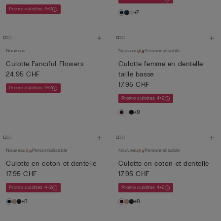
Promo culottes 4+2
+7
Nouveau
Nouveau
Personnalisable
Culotte Fanciful Flowers
Culotte femme en dentelle
24.95 CHF
taille basse
17.95 CHF
Promo culottes 4+2
Promo culottes 4+2
+9
Nouveau
Personnalisable
Nouveau
Personnalisable
Culotte en coton et dentelle
Culotte en coton et dentelle
17.95 CHF
17.95 CHF
Promo culottes 4+2
Promo culottes 4+2
+8
+8