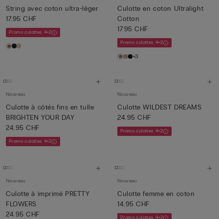
String avec coton ultra-léger
Culotte en coton Ultralight
17.95 CHF
Cotton
17.95 CHF
Promo culottes 4+2
Promo culottes 4+2
+3
Nouveau
Nouveau
Culotte à côtés fins en tulle
Culotte WILDEST DREAMS
BRIGHTEN YOUR DAY
24.95 CHF
24.95 CHF
Promo culottes 4+2
Promo culottes 4+2
Nouveau
Nouveau
Culotte à imprimé PRETTY
Culotte femme en coton
FLOWERS
14.95 CHF
24.95 CHF
Promo culottes 4+2