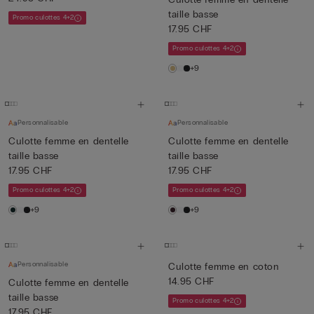
taille basse
Promo culottes 4+2
17.95 CHF
Promo culottes 4+2
+9
Personnalisable
Personnalisable
Culotte femme en dentelle
Culotte femme en dentelle
taille basse
taille basse
17.95 CHF
17.95 CHF
Promo culottes 4+2
Promo culottes 4+2
+9
+9
Personnalisable
Culotte femme en coton
14.95 CHF
Culotte femme en dentelle
taille basse
Promo culottes 4+2
17.95 CHF