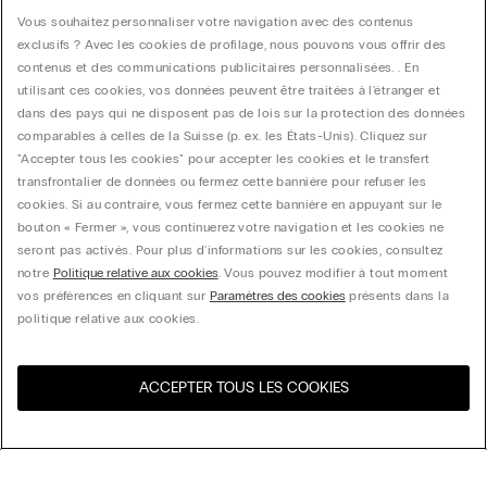
Vous souhaitez personnaliser votre navigation avec des contenus
exclusifs ? Avec les cookies de profilage, nous pouvons vous offrir des
contenus et des communications publicitaires personnalisées. . En
utilisant ces cookies, vos données peuvent être traitées à l'étranger et
dans des pays qui ne disposent pas de lois sur la protection des données
comparables à celles de la Suisse (p. ex. les États-Unis). Cliquez sur
"Accepter tous les cookies" pour accepter les cookies et le transfert
transfrontalier de données ou fermez cette bannière pour refuser les
cookies. Si au contraire, vous fermez cette bannière en appuyant sur le
bouton « Fermer », vous continuerez votre navigation et les cookies ne
seront pas activés. Pour plus d'informations sur les cookies, consultez
notre
Politique relative aux cookies
. Vous pouvez modifier à tout moment
vos préférences en cliquant sur
Paramètres des cookies
présents dans la
politique relative aux cookies.
ACCEPTER TOUS LES COOKIES
Visitez l’e-store de votre
United States
pays