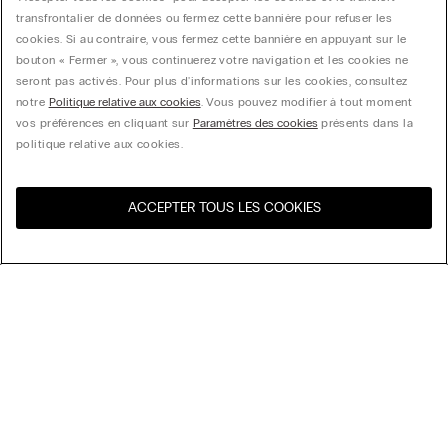
transfrontalier de données ou fermez cette bannière pour refuser les
cookies. Si au contraire, vous fermez cette bannière en appuyant sur le
bouton « Fermer », vous continuerez votre navigation et les cookies ne
seront pas activés. Pour plus d'informations sur les cookies, consultez
notre
Politique relative aux cookies
. Vous pouvez modifier à tout moment
vos préférences en cliquant sur
Paramètres des cookies
présents dans la
politique relative aux cookies.
ACCEPTER TOUS LES COOKIES
Visitez l’e-store de votre
United States
pays
Trier par
Top Sellers
Price High to Low
My Intimissimi
Price Low to High
New Arrivals