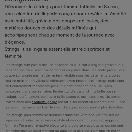
Découvrez les strings pour femme Intimissimi Suisse,
une sélection de lingerie conçue pour révéler la féminité
avec subtilité, grâce à des coupes délicates, des
matières douces et des détails raffinés qui
accompagnent chaque moment de la journée avec
élégance.
Strings : une lingerie essentielle entre discrétion et
féminité
Les strings font partie des indispensables du tiroir à lingerie grâce à leur
capacité à offrir discrétion, confort et élégance dans une seule pièce. Leur
coupe échancrée permet de rester invisible sous les vêtements ajustés
tout en mettant en valeur la silhouette avec finesse. Les strings nude sont
particulièrement recherchés pour leur effet seconde peau sous les
pantalons clairs ou les robes fluides, tandis qu’un string taille basse
s’adapte parfaitement aux jeans taille basse et aux jupes près du corps.
Portés avec des
soutiens-gorge
assortis, ils créent un ensemble équilibré
qui accompagne aussi bien le quotidien que les occasions plus habillées.
Les strings pour femme se déclinent dans des versions variées afin de
répondre à toutes les envies de style et de confort. Le slip string pour
femme offre une alternative élégante à la culotte classique en conservant
une sensation de légèreté tout au long de la journée. Le string en coton