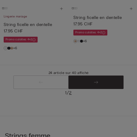
Lingerie mariage
String ficelle en dentelle
17.95 CHF
String ficelle en dentelle
17.95 CHF
Promo culottes 4+2
Promo culottes 4+2
+6
+6
24 article sur 40 affiché
/
1
2
Strings femme