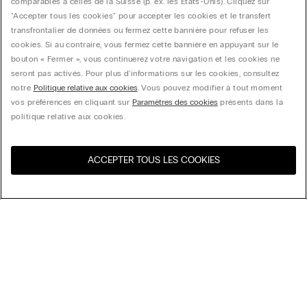
comparables à celles de la Suisse (p. ex. les États-Unis). Cliquez sur
"Accepter tous les cookies" pour accepter les cookies et le transfert
transfrontalier de données ou fermez cette bannière pour refuser les
cookies. Si au contraire, vous fermez cette bannière en appuyant sur le
bouton « Fermer », vous continuerez votre navigation et les cookies ne
seront pas activés. Pour plus d'informations sur les cookies, consultez
notre
Politique relative aux cookies
. Vous pouvez modifier à tout moment
vos préférences en cliquant sur
Paramètres des cookies
présents dans la
politique relative aux cookies.
ACCEPTER TOUS LES COOKIES
Visitez l’e-store de votre
United States
pays
Trier par
Top Sellers
Price High to Low
My Intimissimi
Price Low to High
New Arrivals