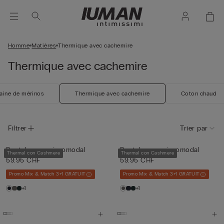
Homme
Matières
Thermique avec cachemire
Thermique avec cachemire
aine de mérinos
Thermique avec cachemire
Coton chaud
Filtrer
Trier par
Pantalon en micromodal
Pantalon en micromodal
Thermal con Cashmere
Thermal con Cashmere
59.95 CHF
59.95 CHF
Promo Mix & Match 3+1 GRATUIT
Promo Mix & Match 3+1 GRATUIT
+1
+1