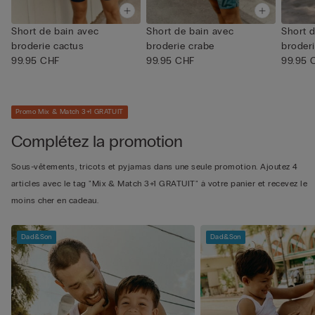
Short de bain avec
Short de bain avec
Short 
broderie cactus
broderie crabe
broderi
99.95 CHF
99.95 CHF
99.95 
Promo Mix & Match 3+1 GRATUIT
Complétez la promotion
Sous-vêtements, tricots et pyjamas dans une seule promotion. Ajoutez 4
articles avec le tag "Mix & Match 3+1 GRATUIT" à votre panier et recevez le
moins cher en cadeau.
Dad&Son
Dad&Son