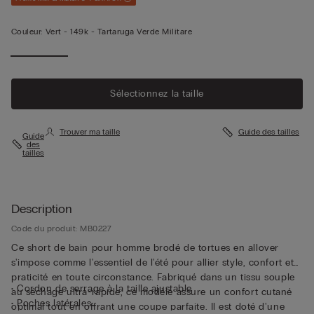
Couleur:
Vert -
149k - Tartaruga Verde Militare
Sélectionnez la taille
Trouver ma taille
Guide des tailles
Guide
des
tailles
Description
Code du produit: MB0227
Ce short de bain pour homme brodé de tortues en allover
s'impose comme l'essentiel de l'été pour allier style, confort et
praticité en toute circonstance. Fabriqué dans un tissu souple
• Cordon de serrage à la taille ajustable
au séchage ultra-rapide, ce modèle assure un confort cutané
• Poches latérales
optimal tout en offrant une coupe parfaite. Il est doté d'une