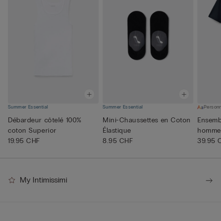
Summer Essential
Summer Essential
Personn
Débardeur côtelé 100%
Mini-Chaussettes en Coton
Ensemb
coton Superior
Élastique
homme 
19.95 CHF
8.95 CHF
Supérie
39.95 
My Intimissimi