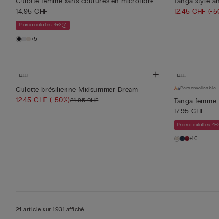
Culotte femme sans coutures en microfibre
Tanga style 
14.95 CHF
12.45 CHF
(-5
Promo culottes 4+2
+5
Personnalisable
Culotte brésilienne Midsummer Dream
12.45 CHF
(-50%)
24.95 CHF
Tanga femme e
17.95 CHF
Promo culottes 4+
+10
24 article sur 1931 affiché