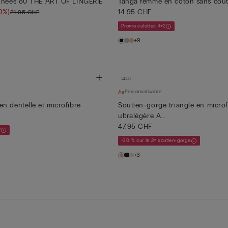
années 80 THE ART OF LINGERIE
Tanga femme en coton sans cou
0%)
14.95 CHF
24.95 CHF
Promo culottes 4+2
+9
Personnalisable
n dentelle et microfibre
Soutien-gorge triangle en microf
ultralégère A...
47.95 CHF
2
-30 % sur le 2ᵉ soutien-gorge
+3