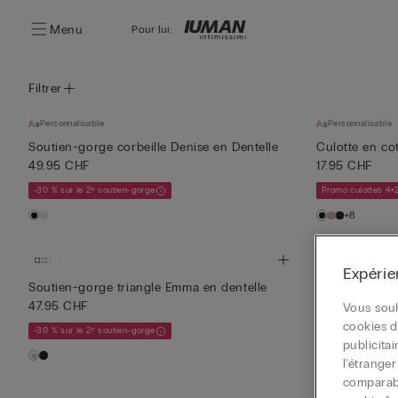
Menu
Pour lui:
Filtrer
Personnalisable
Personnalisable
Soutien-gorge corbeille Denise en Dentelle
Culotte en cot
49.95 CHF
17.95 CHF
-30 % sur le 2ᵉ soutien-gorge
Promo culottes 4+
+8
Expérie
Personnalisable
S
Soutien-gorge triangle Emma en dentelle
47.95 CHF
Boxer en coto
Vous souh
19.95 CHF
cookies d
-30 % sur le 2ᵉ soutien-gorge
publicita
Promo Mix & Matc
l'étrange
+7
comparable