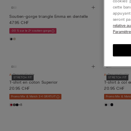
cookies" 
cette ban
appuyant 
Personnalisable
Soutien-gorge triangle Emma en dentelle
seront pa
47.95 CHF
Soutien-gorge
relative a
49.95 CHF
-30 % sur le 2ᵉ soutien-gorge
Paramètre
-30 % sur le 2ᵉ so
+1
Personnalisable
Personnalisable
STRETCH FIT
STRETCH FIT
T-shirt en coton Superior
T-shirt à col 
20.95 CHF
20.95 CHF
Promo Mix & Match 3+1 GRATUIT
Promo Mix & Matc
+8