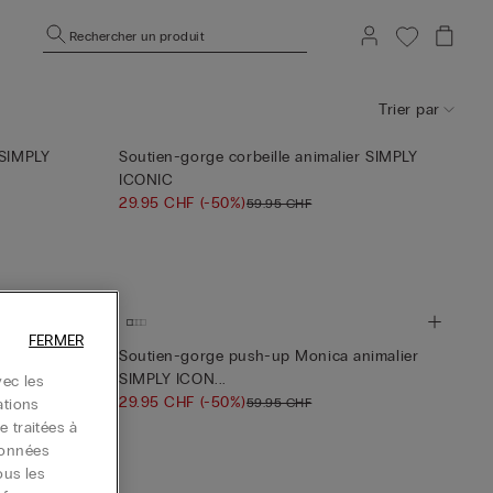
Rechercher un produit
Trier par
 SIMPLY
Soutien-gorge corbeille animalier SIMPLY
ICONIC
29.95 CHF
(-50%)
59.95 CHF
FERMER
Soutien-gorge push-up Monica animalier
SIMPLY ICON...
ofibre
ec les
29.95 CHF
(-50%)
59.95 CHF
ations
e traitées à
données
ous les