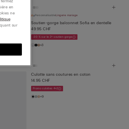
u fermez
nière en
okies ne
Personnalisable
Lingerie mariage
litique
oia en
Soutien-gorge balconnet Sofia en dentelle
iquant sur
49.95 CHF
-30 % sur le 2ᵉ soutien-gorge
+3
Culotte sans coutures en coton
14.95 CHF
Promo culottes 4+2
+9