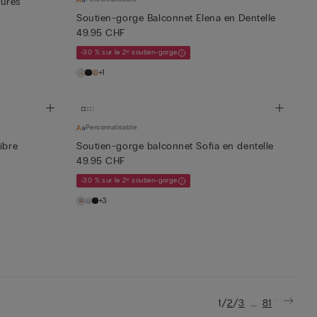
tures
Soutien-gorge Balconnet Elena en Dentelle
49.95 CHF
-30 % sur le 2ᵉ soutien-gorge
+1
Personnalisable
ibre
Soutien-gorge balconnet Sofia en dentelle
49.95 CHF
-30 % sur le 2ᵉ soutien-gorge
+3
/
/
...
1
2
3
81