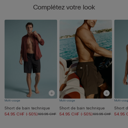
Complétez votre look
Multi-usage
Multi-usage
Multi-usa
Short de bain technique
Short de bain technique
Short 
54.95 CHF
(-50%)
54.95 CHF
(-50%)
54.95
109.95 CHF
109.95 CHF