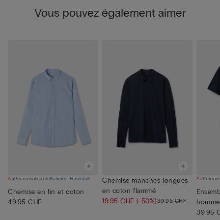
Vous pouvez également aimer
Personnalisable
Summer Essential
Personn
Chemise manches longues
en coton flammé
Chemise en lin et coton
Ensemb
19.95 CHF
(-50%)
39.95 CHF
49.95 CHF
homme 
Supérie
39.95 