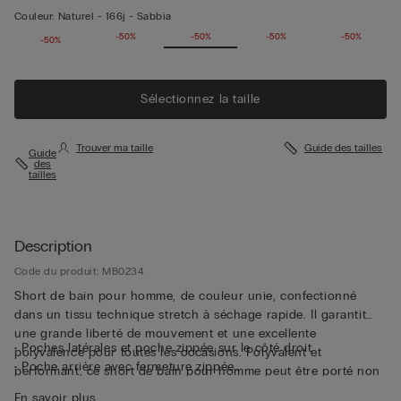
Couleur:
Naturel -
166j - Sabbia
-50%
-50%
-50%
-50%
-50%
-50%
Sélectionnez la taille
Trouver ma taille
Guide des tailles
Guide
des
tailles
Description
Code du produit: MB0234
Short de bain pour homme, de couleur unie, confectionné
dans un tissu technique stretch à séchage rapide. Il garantit
une grande liberté de mouvement et une excellente
• Poches latérales et poche zippée sur le côté droit
polyvalence pour toutes les occasions. Polyvalent et
• Poche arrière avec fermeture zippée
performant, ce short de bain pour homme peut être porté non
• Petit logo à l’arrière
seulement comme maillot de bain, mais aussi comme un short
En savoir plus