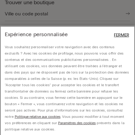
Trouver une boutique
Expérience personnalisée
FERMER
Guide produit
Vous souhaitez personnaliser votre navigation avec des contenus
exclusifs ? Avec les cookies de profilage, nous pouvons vous offrir des
contenus et des communications publicitaires personnalisées. . En
Service client
utilisant ces cookies, vos données peuvent être traitées à l'étranger et
dans des pays qui ne disposent pas de lois sur la protection des données
comparables à celles de la Suisse (p. ex. les États-Unis). Cliquez sur
Données légales
"Accepter tous les cookies" pour accepter les cookies et le transfert
transfrontalier de données ou fermez cette bannière pour refuser les
cookies. Si au contraire, vous fermez cette bannière en appuyant sur le
Société
bouton « Fermer », vous continuerez votre navigation et les cookies ne
seront pas activés. Pour plus d'informations sur les cookies, consultez
notre
Politique relative aux cookies
. Vous pouvez modifier à tout moment
vos préférences en cliquant sur
Paramètres des cookies
présents dans la
Calzedonia Switzerland AG, Wiesenstrasse 5, CH-8952 Schlieren, CHE-287.459.583,
politique relative aux cookies.
hello@intimissimi.com