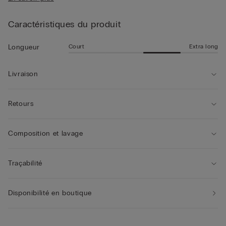
• Modèle mi-long
d'été pour les moments de loisirs en plein air.
• Coupe droite
• Le mannequin mesure 1,85 m et porte une taille L
Caractéristiques du produit
Court
Extra long
Longueur
Livraison
Retours
Composition et lavage
Traçabilité
Disponibilité en boutique