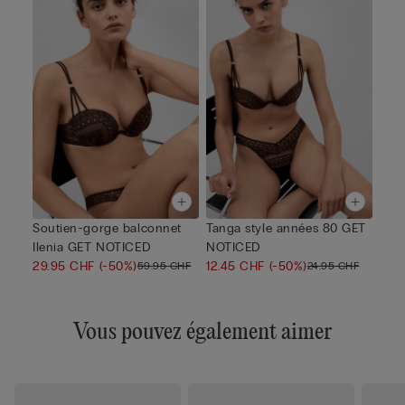
Soutien-gorge balconnet
Tanga style années 80 GET
Ilenia GET NOTICED
NOTICED
29.95 CHF
(-50%)
12.45 CHF
(-50%)
59.95 CHF
24.95 CHF
Vous pouvez également aimer