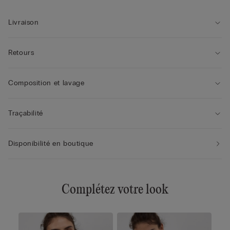
• Bretelles élastiques réglables dans le dos
• Effet volumateur une taille en plus
• Le mannequin mesure 1,75 m et porte une taille 2B / 75B
Livraison
/ 34B / 85B / 42B
Retours
Composition et lavage
Traçabilité
Disponibilité en boutique
Complétez votre look