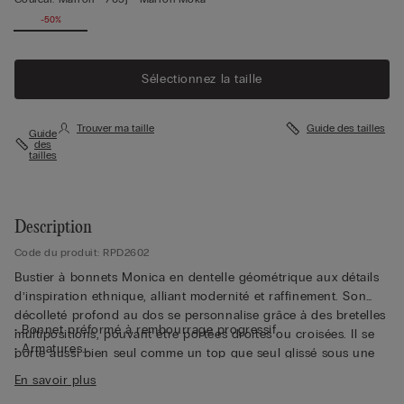
-50%
Sélectionnez la taille
Trouver ma taille
Guide des tailles
Guide
des
tailles
Description
Code du produit: RPD2602
Bustier à bonnets Monica en dentelle géométrique aux détails
d’inspiration ethnique, alliant modernité et raffinement. Son
décolleté profond au dos se personnalise grâce à des bretelles
• Bonnet préformé à rembourrage progressif
multipositions, pouvant être portées droites ou croisées. Il se
• Armatures
porte aussi bien seul comme un top que seul glissé sous une
• Baleines latérales
veste.
En savoir plus
• Tour de poitrine entièrement rehaussé de tulle