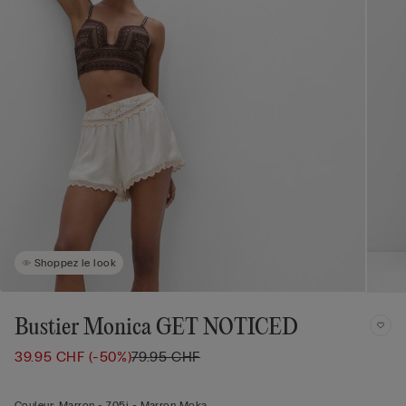
Shoppez le look
Bustier Monica GET NOTICED
39.95 CHF
(-50%)
79.95 CHF
Couleur:
Marron -
705j - Marron Moka