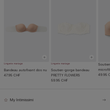
Lingerie mariage
Lingerie mariage
Soutie
microfi
Bandeau autofixant dos nu
Soutien-gorge bandeau
49.95 
47.95 CHF
PRETTY FLOWERS
59.95 CHF
My Intimissimi