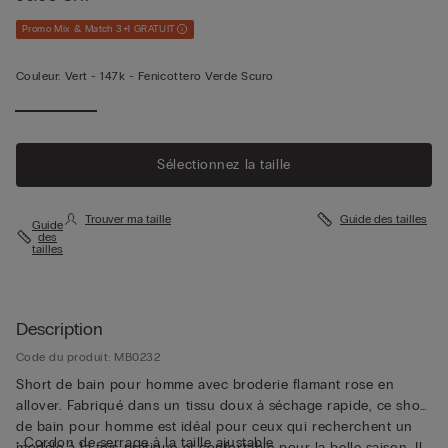
Promo Mix & Match 3+1 GRATUIT
Couleur:
Vert -
147k - Fenicottero Verde Scuro
Sélectionnez la taille
Trouver ma taille
Guide des tailles
Guide
des
tailles
Description
Code du produit: MB0232
Short de bain pour homme avec broderie flamant rose en
allover. Fabriqué dans un tissu doux à séchage rapide, ce short
de bain pour homme est idéal pour ceux qui recherchent un
• Cordon de serrage à la taille ajustable
modèle à la fois pratique et confortable pour la belle saison. Il