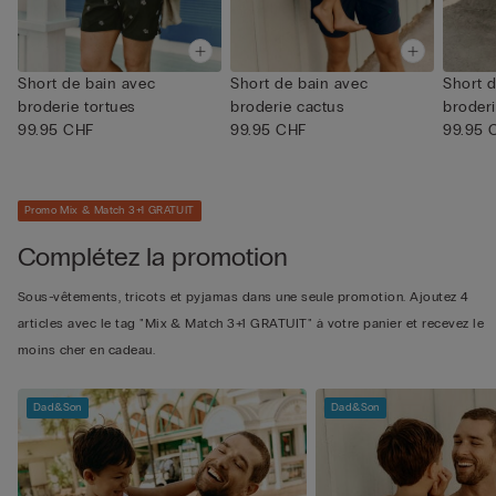
Short de bain avec
Short de bain avec
Short 
broderie tortues
broderie cactus
broder
99.95 CHF
99.95 CHF
99.95 
Promo Mix & Match 3+1 GRATUIT
Complétez la promotion
Sous-vêtements, tricots et pyjamas dans une seule promotion. Ajoutez 4
articles avec le tag "Mix & Match 3+1 GRATUIT" à votre panier et recevez le
moins cher en cadeau.
Dad&Son
Dad&Son