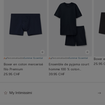
Personnalisable
Summer Essential
Personnalisable
Summer Essential
Boxer e
25.95 
Boxer en coton mercerisé
Ensemble de pyjama court
filo Premium
homme 100 % coton
25.95 CHF
Supérie...
39.95 CHF
My Intimissimi