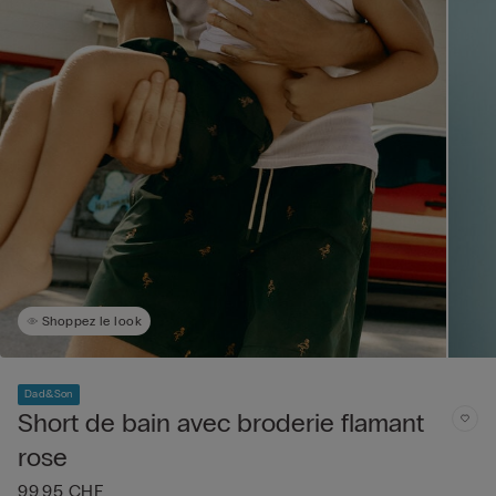
Shoppez le look
Dad&Son
Short de bain avec broderie flamant
rose
99.95 CHF