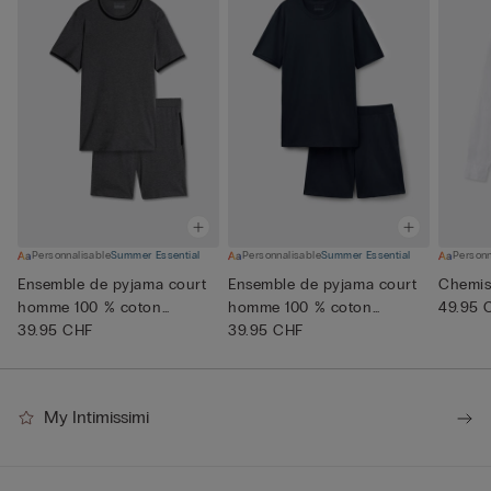
Personnalisable
Summer Essential
Personnalisable
Summer Essential
Personn
Ensemble de pyjama court
Ensemble de pyjama court
Chemise
homme 100 % coton
homme 100 % coton
49.95 
Supérie...
39.95 CHF
Supérie...
39.95 CHF
My Intimissimi