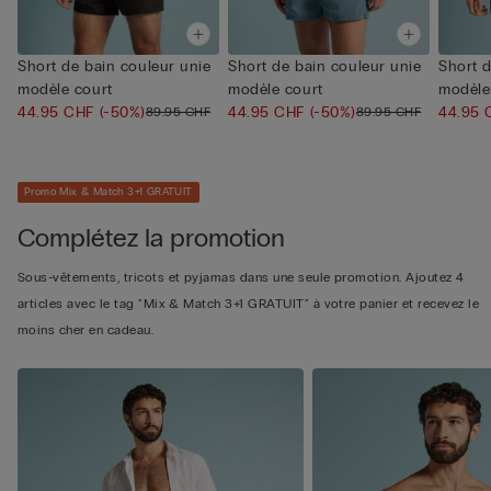
Short de bain couleur unie
Short de bain couleur unie
Short d
modèle court
modèle court
modèle
44.95 CHF
(-50%)
44.95 CHF
(-50%)
44.95
89.95 CHF
89.95 CHF
Promo Mix & Match 3+1 GRATUIT
Complétez la promotion
Sous-vêtements, tricots et pyjamas dans une seule promotion. Ajoutez 4
articles avec le tag "Mix & Match 3+1 GRATUIT" à votre panier et recevez le
moins cher en cadeau.