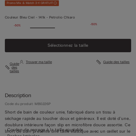
Promo Mix & Match 3+1 GRATUIT
Couleur:
Bleu Ciel -
141k - Petrolio Chiaro
-50%
-50%
Sélectionnez la taille
Trouver ma taille
Guide des tailles
Guide
des
tailles
Description
Code du produit: MB0226P
Short de bain de couleur unie, fabriqué dans un tissu à
séchage rapide au toucher doux et généreux. Il est doté d'une
doublure intérieure façon slip en microfibre douce assortie. Ce
• Cordon de serrage à la taille ajustable
short de bain présente une taille élastique avec un œillet sur le