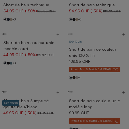
Short de bain technique
Short de bain technique
54.95 CHF
(-50%)
54.95 CHF
(-50%)
109.95 CHF
109.95 CHF
+3
+3
100 % Lin
Short de bain couleur unie
modèle court
Short de bain de couleur
44.95 CHF
(-50%)
89.95 CHF
unie 100 % lin
109.95 CHF
+3
Promo Mix & Match 3+1 GRATUIT
+1
Short de bain à imprimé
Short de bain couleur unie
Soft touch
goutte bleu/blanc
modèle long
49.95 CHF
(-50%)
99.95 CHF
99.95 CHF
Promo Mix & Match 3+1 GRATUIT