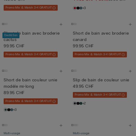
Promo Mix & Match 3+1 GRATUIT
+3
Short de bain avec broderie
Short de bain avec broderie
Dad&Son
cactus
canard
99.95 CHF
99.95 CHF
Promo Mix & Match 3+1 GRATUIT
Promo Mix & Match 3+1 GRATUIT
Short de bain couleur unie
Slip de bain de couleur unie
modèle mi-long
49.95 CHF
89.95 CHF
Promo Mix & Match 3+1 GRATUIT
Promo Mix & Match 3+1 GRATUIT
+2
+3
Multi-usage
Multi-usage