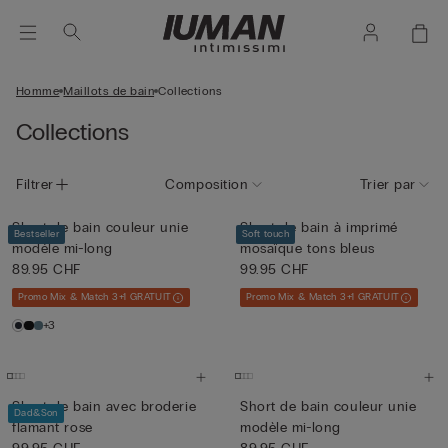
Homme
Maillots de bain
Collections
Collections
Filtrer
Composition
Trier par
Short de bain couleur unie
Short de bain à imprimé
Bestseller
Soft touch
modèle mi-long
mosaïque tons bleus
89.95 CHF
99.95 CHF
Promo Mix & Match 3+1 GRATUIT
Promo Mix & Match 3+1 GRATUIT
+3
Short de bain avec broderie
Short de bain couleur unie
Dad&Son
flamant rose
modèle mi-long