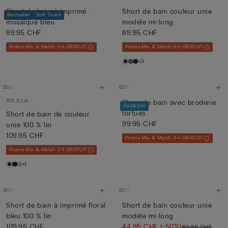
Short de bain à imprimé
Short de bain couleur unie
Bestseller
Soft Touch
mosaïque bleu
modèle mi-long
99.95 CHF
89.95 CHF
Promo Mix & Match 3+1 GRATUIT
Promo Mix & Match 3+1 GRATUIT
+3
100 % Lin
Short de bain avec broderie
Dad&Son
tortues
Short de bain de couleur
99.95 CHF
unie 100 % lin
109.95 CHF
Promo Mix & Match 3+1 GRATUIT
Promo Mix & Match 3+1 GRATUIT
+1
Short de bain à imprimé floral
Short de bain couleur unie
bleu 100 % lin
modèle mi-long
109.95 CHF
44.95 CHF
(-50%)
89.95 CHF