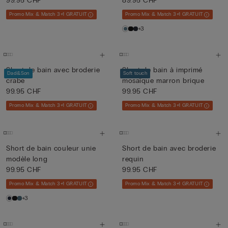
99.95 CHF
89.95 CHF
Promo Mix & Match 3+1 GRATUIT
Promo Mix & Match 3+1 GRATUIT
+3
Short de bain avec broderie
Short de bain à imprimé
Dad&Son
Soft touch
crabe
mosaïque marron brique
99.95 CHF
99.95 CHF
Promo Mix & Match 3+1 GRATUIT
Promo Mix & Match 3+1 GRATUIT
Short de bain couleur unie
Short de bain avec broderie
modèle long
requin
99.95 CHF
99.95 CHF
Promo Mix & Match 3+1 GRATUIT
Promo Mix & Match 3+1 GRATUIT
+3