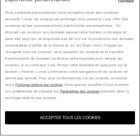
FERMER
Vous souhaitez personnaliser votre navigation avec des contenus
exclusifs ? Avec les cookies de profilage, nous pouvons vous offrir des
contenus et des communications publicitaires personnalisées. . En
utilisant ces cookies, vos données peuvent être traitées à l'étranger et
dans des pays qui ne disposent pas de lois sur la protection des données
comparables à celles de la Suisse (p. ex. les États-Unis). Cliquez sur
"Accepter tous les cookies" pour accepter les cookies et le transfert
transfrontalier de données ou fermez cette bannière pour refuser les
cookies. Si au contraire, vous fermez cette bannière en appuyant sur le
bouton « Fermer », vous continuerez votre navigation et les cookies ne
seront pas activés. Pour plus d'informations sur les cookies, consultez
notre
Politique relative aux cookies
. Vous pouvez modifier à tout moment
vos préférences en cliquant sur
Paramètres des cookies
présents dans la
politique relative aux cookies.
ACCEPTER TOUS LES COOKIES
Visitez l’e-store de votre
United States
pays