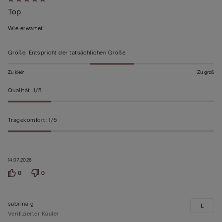
Mit
Top
5
von
Wie erwartet
5
bewertet
Größe
:
Entspricht der tatsächlichen Größe
Zu klein
Zu groß
Qualität
:
1/5
Tragekomfort
:
1/5
14.07.2026
0
0
sabrina g
L
Verifizierter Käufer