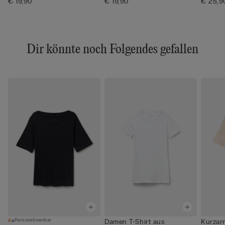
€ 19,90
€ 19,90
€ 25,9
Dir könnte noch Folgendes gefallen
Personalisierbar
Damen T-Shirt aus
Kurzar