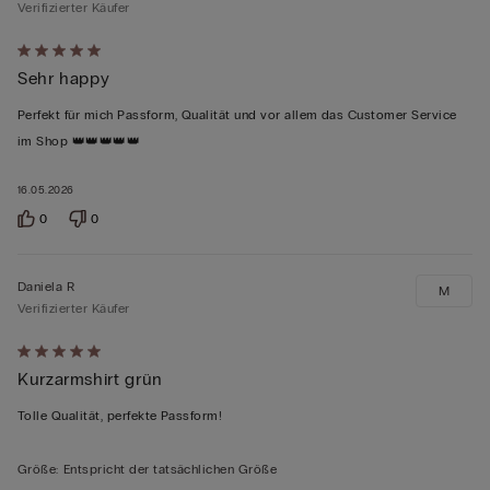
Verifizierter Käufer
Mit
Sehr happy
5
von
Perfekt für mich Passform, Qualität und vor allem das Customer Service
5
im Shop 👑👑👑👑👑
bewertet
16.05.2026
0
0
Daniela R
M
Verifizierter Käufer
Mit
Kurzarmshirt grün
5
von
Tolle Qualität, perfekte Passform!
5
bewertet
Größe
:
Entspricht der tatsächlichen Größe