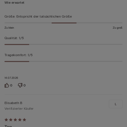
von
Wie erwartet
5
bewertet
Größe
:
Entspricht der tatsächlichen Größe
Zu klein
Zu groß
Qualität
:
1/5
Tragekomfort
:
1/5
14.07.2026
0
0
Elisabeth B
L
Verifizierter Käufer
Mit
Top