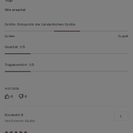
5
von
Wie erwartet
5
bewertet
Größe
:
Entspricht der tatsächlichen Größe
Zu klein
Zu groß
Qualität
:
1/5
Tragekomfort
:
1/5
14.07.2026
0
0
Elisabeth B
L
Verifizierter Käufer