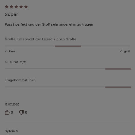
Mit
Super
5
von
Passt perfekt und der Stoff sehr angenehm zu tragen
5
bewertet
Größe
:
Entspricht der tatsächlichen Größe
Zu klein
Zu groß
Qualität
:
5/5
Tragekomfort
:
5/5
12.07.2026
0
0
Sylvia S