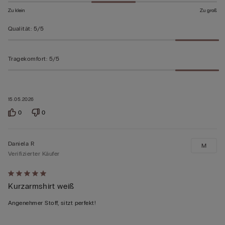
Zu klein
Zu groß
Qualität
:
5/5
Tragekomfort
:
5/5
15.05.2026
0
0
Daniela R
M
Verifizierter Käufer
Mit
Kurzarmshirt weiß
5
von
Angenehmer Stoff, sitzt perfekt!
5
bewertet