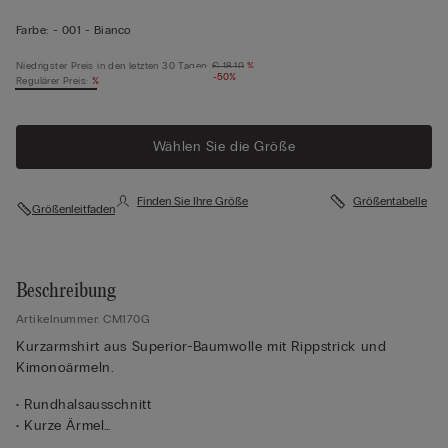
Farbe:
-
001 - Bianco
Niedrigster Preis in den letzten 30 Tagen:
€ 18,10
%
-50%
Regulärer Preis:
%
Wählen Sie die Größe
Finden Sie Ihre Größe
Größentabelle
Größenleitfaden
Beschreibung
Artikelnummer: CM170G
Kurzarmshirt aus Superior-Baumwolle mit Rippstrick und
Kimonoärmeln.
• Rundhalsausschnitt
• Kurze Ärmel
• Normale Passform