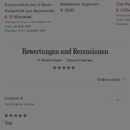
elastischer Superior-
The Pu
Kurzarmshirt mit U-Boot-
Baumwolle
€ 19,90
€ 17,95
Ausschnitt aus Baumwolle
Niedrigste
U...
€ 12,95
€ 25,90
Tagen:
€ 
Niedrigster Preis in den letzten 30
Regulärer 
Tagen:
€ 18,13
-29%
Regulärer Preis:
€ 25,90
-50%
Bewertungen und Rezensionen
21 Bewertungen
5,0
von 5 Sternen
Ordnen nach
Elisabeth B
L
Verifizierter Käufer
Mit
Top
5