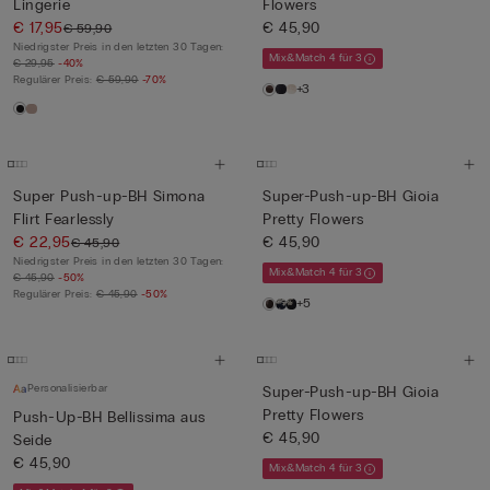
Lingerie
Flowers
€ 17,95
€ 45,90
€ 59,90
Niedrigster Preis in den letzten 30 Tagen:
Mix&Match 4 für 3
€ 29,95
-40%
Regulärer Preis:
€ 59,90
-70%
+3
Super Push-up-BH Simona
Super-Push-up-BH Gioia
Flirt Fearlessly
Pretty Flowers
€ 22,95
€ 45,90
€ 45,90
Niedrigster Preis in den letzten 30 Tagen:
Mix&Match 4 für 3
€ 45,90
-50%
Regulärer Preis:
€ 45,90
-50%
+5
Personalisierbar
Super-Push-up-BH Gioia
Pretty Flowers
Push-Up-BH Bellissima aus
€ 45,90
Seide
€ 45,90
Mix&Match 4 für 3