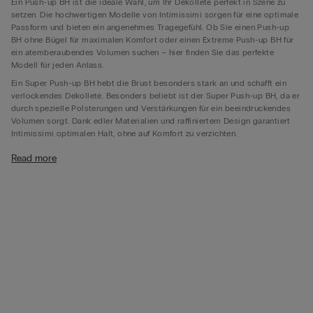
Ein Push-up BH ist die ideale Wahl, um Ihr Dekolleté perfekt in Szene zu
setzen. Die hochwertigen Modelle von Intimissimi sorgen für eine optimale
Passform und bieten ein angenehmes Tragegefühl. Ob Sie einen Push-up
BH ohne Bügel für maximalen Komfort oder einen Extreme Push-up BH für
ein atemberaubendes Volumen suchen – hier finden Sie das perfekte
Modell für jeden Anlass.
Ein Super Push-up BH hebt die Brust besonders stark an und schafft ein
verlockendes Dekolleté. Besonders beliebt ist der Super Push-up BH, da er
durch spezielle Polsterungen und Verstärkungen für ein beeindruckendes
Volumen sorgt. Dank edler Materialien und raffiniertem Design garantiert
Intimissimi optimalen Halt, ohne auf Komfort zu verzichten.
Wann trägt man einen Super Push-up BH?
Read more
Ein Super Push-up BH ist perfekt für besondere Anlässe oder Outfits, die
ein betontes Dekolleté erfordern. Er eignet sich besonders gut für enge
Kleider,
tief ausgeschnittene Tops
oder auch im Alltag,
unter einem T-Shirt
oder unseren
ikonischen Longsleeves
, wenn Sie auf mehr
Selbstbewusstsein setzen möchten. Unsere Super Push-up BHs für die
kleine Brust zaubern optisch mehr Volumen und sorgen für eine
harmonische Silhouette.
Für Alltagslooks finden Sie in unserer Kollektion außerdem Push-up
Modelle mit leichterer Polsterung. Wer maximale Flexibilität möchte, kann
auf einen trägerlosen Push-up BH setzen – ideal für schulterfreie Kleider
und Tops. Diese Modelle sind so konzipiert, dass sie den ganzen Tag über