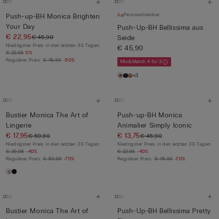
Personalisierbar
Push-up-BH Monica Brighten
Your Day
Push-Up-BH Bellissima aus
€ 22,95
€ 45,90
Seide
Niedrigster Preis in den letzten 30 Tagen:
€ 45,90
€ 22,95
0%
Regulärer Preis:
€ 45,90
-50%
Mix&Match 4 für 3
+3
Bustier Monica The Art of
Push-up-BH Monica
Lingerie
Animalier Simply Iconic
€ 17,95
€ 13,75
€ 59,90
€ 45,90
Niedrigster Preis in den letzten 30 Tagen:
Niedrigster Preis in den letzten 30 Tagen:
€ 29,95
-40%
€ 22,95
-40%
Regulärer Preis:
€ 59,90
-70%
Regulärer Preis:
€ 45,90
-70%
Bustier Monica The Art of
Push-Up-BH Bellissima Pretty