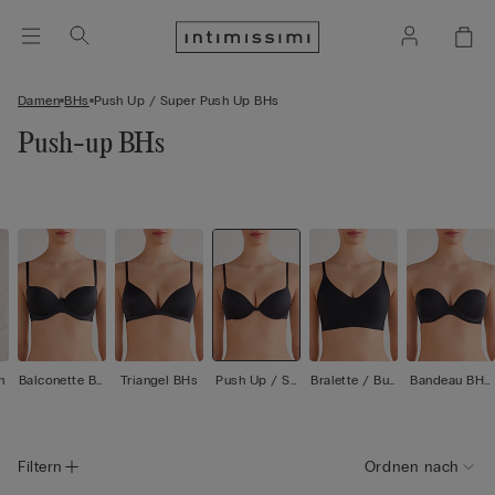
Damen
BHs
Push Up / Super Push Up BHs
Push-up BHs
n
Balconette BH
Triangel BHs
Push Up / Su
Bralette / Bus
Bandeau BHs
s
per Push Up B
tier
/ Trägerloser
Hs
BHs
Filtern
Ordnen nach