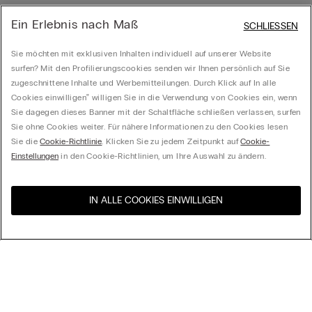
Ein Erlebnis nach Maß
SCHLIESSEN
Sie möchten mit exklusiven Inhalten individuell auf unserer Website
surfen? Mit den Profilierungscookies senden wir Ihnen persönlich auf Sie
zugeschnittene Inhalte und Werbemitteilungen. Durch Klick auf In alle
Cookies einwilligen‟ willigen Sie in die Verwendung von Cookies ein, wenn
Sie dagegen dieses Banner mit der Schaltfläche schließen verlassen, surfen
Sie ohne Cookies weiter. Für nähere Informationen zu den Cookies lesen
Sie die
Cookie-Richtlinie
. Klicken Sie zu jedem Zeitpunkt auf
Cookie-
Einstellungen
in den Cookie-Richtlinien, um Ihre Auswahl zu ändern.
IN ALLE COOKIES EINWILLIGEN
Besuchen Sie den E-Shop
United States
Ihres Landes
Ordnen nach
Top Sellers
Höchster Preis