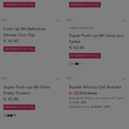
Mix&Match 4 für 3
Mix&Match 4 für 3
Personalisierbar
Push-up-BH Bellissima
Elevate Your Day
Super-Push-up-BH Gioia aus
€ 42,90
Spitze
€ 42,90
Mix&Match 4 für 3
Mix&Match 4 für 3
+1
Super-Push-up-BH Gioia
Bustier Monica Get Noticed
Pretty Flowers
€ 29,95
€ 59,90
Niedrigster Preis in den letzten 30 Tagen:
€ 45,90
€ 41,93
-29%
Regulärer Preis:
€ 59,90
-50%
Mix&Match 4 für 3
+5