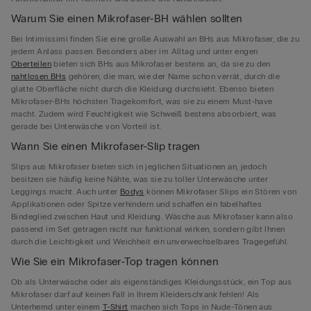
Warum Sie einen Mikrofaser-BH wählen sollten
Bei Intimissimi finden Sie eine große Auswahl an BHs aus Mikrofaser, die zu
jedem Anlass passen. Besonders aber im Alltag und unter engen
Oberteilen
bieten sich BHs aus Mikrofaser bestens an, da sie zu den
nahtlosen BHs
gehören, die man, wie der Name schon verrät, durch die
glatte Oberfläche nicht durch die Kleidung durchsieht. Ebenso bieten
Mikrofaser-BHs höchsten Tragekomfort, was sie zu einem Must-have
macht. Zudem wird Feuchtigkeit wie Schweiß bestens absorbiert, was
gerade bei Unterwäsche von Vorteil ist.
Wann Sie einen Mikrofaser-Slip tragen
Slips aus Mikrofaser bieten sich in jeglichen Situationen an, jedoch
besitzen sie häufig keine Nähte, was sie zu toller Unterwäsche unter
Leggings macht. Auch unter
Bodys
können Mikrofaser Slips ein Stören von
Applikationen oder Spitze verhindern und schaffen ein fabelhaftes
Bindeglied zwischen Haut und Kleidung. Wäsche aus Mikrofaser kann also
passend im Set getragen nicht nur funktional wirken, sondern gibt Ihnen
durch die Leichtigkeit und Weichheit ein unverwechselbares Tragegefühl.
Wie Sie ein Mikrofaser-Top tragen können
Ob als Unterwäsche oder als eigenständiges Kleidungsstück, ein Top aus
Mikrofaser darf auf keinen Fall in Ihrem Kleiderschrank fehlen! Als
Unterhemd unter einem
T-Shirt
machen sich Tops in Nude-Tönen aus