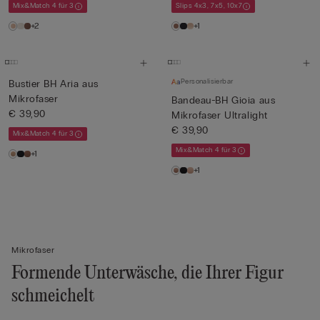
Mix&Match 4 für 3
Slips 4x3, 7x5, 10x7
+2
+1
Personalisierbar
Bustier BH Aria aus
Mikrofaser
Bandeau-BH Gioia aus
€ 39,90
Mikrofaser Ultralight
€ 39,90
Mix&Match 4 für 3
Mix&Match 4 für 3
+1
+1
Mikrofaser
Formende Unterwäsche, die Ihrer Figur
schmeichelt