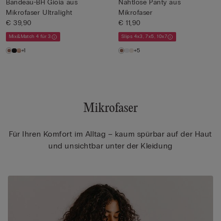
Bandeau-BH Gioia aus
Nahtlose Panty aus
Mikrofaser Ultralight
Mikrofaser
€ 39,90
€ 11,90
Mix&Match 4 für 3
Slips 4x3, 7x5, 10x7
+1
+5
Mikrofaser
Für Ihren Komfort im Alltag – kaum spürbar auf der Haut
und unsichtbar unter der Kleidung