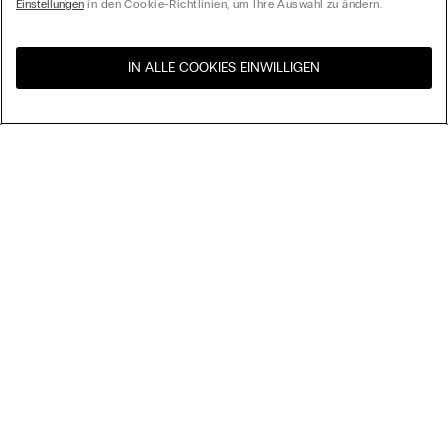
Einstellungen
in den Cookie-Richtlinien, um Ihre Auswahl zu ändern.
IN ALLE COOKIES EINWILLIGEN
Besuchen Sie den E-Shop
United States
Ihres Landes
Ordnen nach
Top Sellers
Höchster Preis
My Intimissimi
Niedrigster Preis
Neuheiten
Geschenkkarte
Nachhaltigkeit