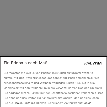
Ein Erlebnis nach Maß
SCHLIESSEN
Sie möchten mit exklusiven Inhalten individuell auf unserer Website
surfen? Mit den Profilierungscookies senden wir Ihnen persönlich auf Sie
zugeschnittene Inhalte und Werbemitteilungen. Durch Klick auf In alle
Cookies einwilligen‟ willigen Sie in die Verwendung von Cookies ein, wenn
Sie dagegen dieses Banner mit der Schaltfläche schließen verlassen, surfen
Sie ohne Cookies weiter. Für nähere Informationen zu den Cookies lesen
Sie die
Cookie-Richtlinie
. Klicken Sie zu jedem Zeitpunkt auf
Cookie-