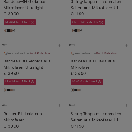
Bandeau-BH Gioia aus
String-Tanga mit schmalen
Mikrofaser Ultralight
Seiten aus Mikrofaser Ul...
€ 39,90
€ 11,90
Mix&Match 4 für 3
Slips 4x3, 7x5, 10x7
+1
+1
Personalisierbar
Braut Kollektion
Personalisierbar
Braut Kollektion
Bandeau-BH Monica aus
Bandeau-BH Giada aus
Mikrofaser Ultralight
Mikrofaser
€ 39,90
€ 39,90
Mix&Match 4 für 3
Mix&Match 4 für 3
+1
+1
Bustier-BH Laila aus
String-Tanga mit schmalen
Mikrofaser
Seiten aus Mikrofaser Ul...
€ 39,90
€ 11,90