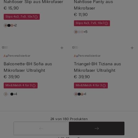
Nahtloser Slip aus Mikrofaser
Nahtlose Panty aus
€ 15,90
Mikrofaser
€ 11,90
Slips 4x3, 7x5, 10x7
Slips 4x3, 7x5, 10x7
+2
+5
Personalisierbar
Personalisierbar
Balconette-BH Sofia aus
Triangel-BH Tiziana aus
Mikrofaser Ultralight
Mikrofaser Ultralight
€ 39,90
€ 39,90
Mix&Match 4 für 3
Mix&Match 4 für 3
+4
+1
24 von 180 Produkten