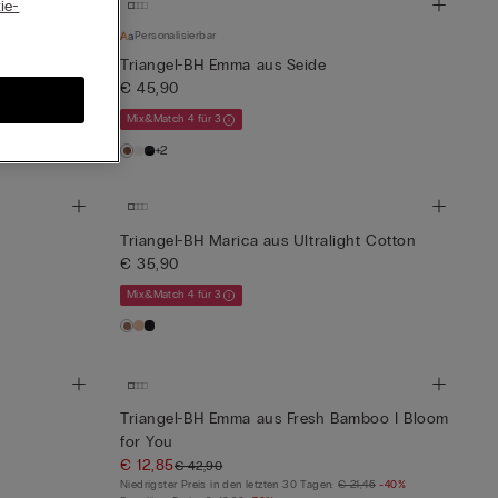
ie-
Personalisierbar
ce
Triangel-BH Emma aus Seide
€ 45,90
Mix&Match 4 für 3
+2
Triangel-BH Marica aus Ultralight Cotton
€ 35,90
Mix&Match 4 für 3
Triangel-BH Emma aus Fresh Bamboo I Bloom
for You
€ 12,85
€ 42,90
Niedrigster Preis in den letzten 30 Tagen:
€ 21,45
-40%