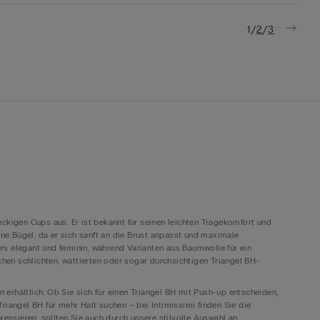
/
/
1
2
3
eckigen Cups aus. Er ist bekannt für seinen leichten Tragekomfort und
ohne Bügel, da er sich sanft an die Brust anpasst und maximale
rs elegant und feminin, während Varianten aus Baumwolle für ein
en schlichten, wattierten oder sogar durchsichtigen Triangel BH-
en erhältlich. Ob Sie sich für einen Triangel BH mit Push-up entscheiden,
riangel BH für mehr Halt suchen – bei Intimissimi finden Sie die
ressieren, sollten Sie auch durch unsere stilvolle Auswahl an