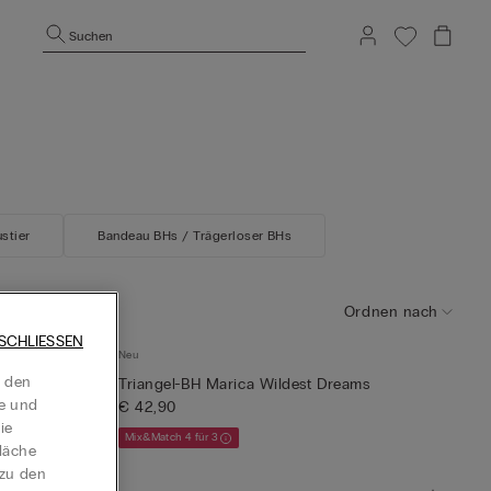
Suchen
ustier
Bandeau BHs / Trägerloser BHs
Ordnen nach
SCHLIESSEN
Neu
t den
Triangel-BH Marica Wildest Dreams
te und
€ 42,90
ie
Mix&Match 4 für 3
läche
 zu den