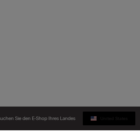
Ein Triangel BH lässt sich auf vielfältige Weise stylen. Unter einer
lockere
aus Spitze Ihrem Outfit eine edle Note. Wer es lässig mag, kombiniert d
bequemen Look.
Triangel BHs können Ihren Look als perfektes Finish ergänzen. Modelle mi
unter leicht durchscheinenden Stoffen hervorblitzen. Dank ihrer Flexibilit
geeignet. Wählen Sie also Ihren perfekten Triangel BH und genießen Sie d
uchen Sie den E-Shop Ihres Landes
United States