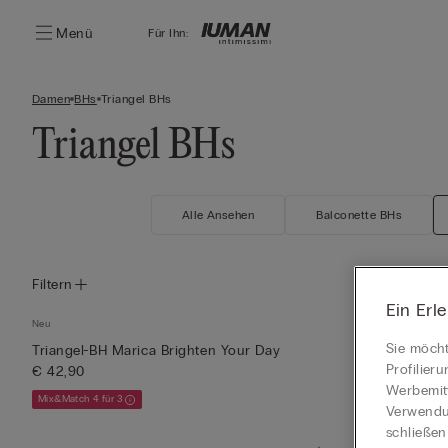
Menü
Für Ihn:
Damen
BHs
Triangel BHs
Triangel BHs
Alle Ansehen
Balconette BHs
Filtern
Ein Erl
Neu
Neu
Sie möcht
Triangel-BH Marica Brighten Your Day
Triangel-BH T
Profilier
€ 42,90
€ 42,90
Werbemitt
Mix&Match 4 für 3
Mix&Match 4 für 3
Verwendun
schließen