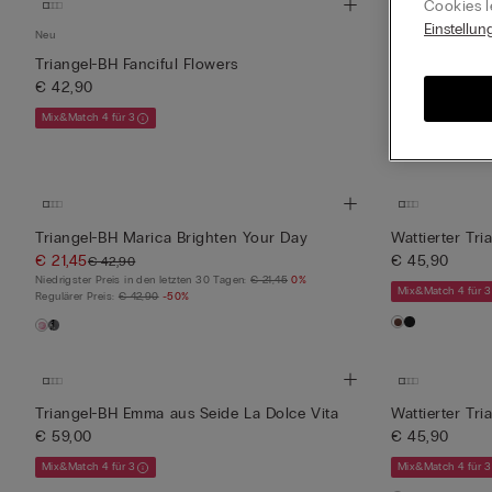
Cookies l
Einstellun
Neu
Triangel-BH La
€ 45,90
Triangel-BH Fanciful Flowers
€ 42,90
Mix&Match 4 für 3
Mix&Match 4 für 3
Triangel-BH Marica Brighten Your Day
Wattierter Tri
€ 21,45
€ 45,90
€ 42,90
Niedrigster Preis in den letzten 30 Tagen:
€ 21,45
0%
Mix&Match 4 für 3
Regulärer Preis:
€ 42,90
-50%
Triangel-BH Emma aus Seide La Dolce Vita
Wattierter Tri
€ 59,00
€ 45,90
Mix&Match 4 für 3
Mix&Match 4 für 3