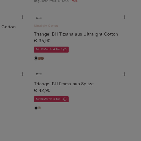
Regulärer Preis:
€ 42,90
-70%
Ultralight Cotton
t Cotton
Triangel-BH Tiziana aus Ultralight Cotton
€ 35,90
Mix&Match 4 für 3
Triangel-BH Emma aus Spitze
€ 42,90
Mix&Match 4 für 3