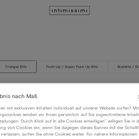
Triangel BHs
Push Up / Super Push Up BHs
Bralette / B
ebnis nach Maß
Neu
en mit exklusiven Inhalten individuell auf unserer Website surfen? Mi
iziana Lace Perfection
Triangel-BH Elevate Your Day
ungscookies senden wir Ihnen persönlich auf Sie zugeschnittene Inhal
€ 42,90
eilungen. Durch Klick auf In alle Cookies einwilligen‟ willigen Sie in d
Mix&Match 4 für 3
g von Cookies ein, wenn Sie dagegen dieses Banner mit der Schaltf
 verlassen, surfen Sie ohne Cookies weiter. Für nähere Informationen