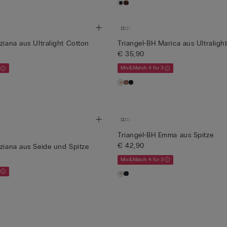
ziana aus Ultralight Cotton
Triangel-BH Marica aus Ultraligh
€ 35,90
Mix&Match 4 für 3
Triangel-BH Emma aus Spitze
€ 42,90
iziana aus Seide und Spitze
Mix&Match 4 für 3