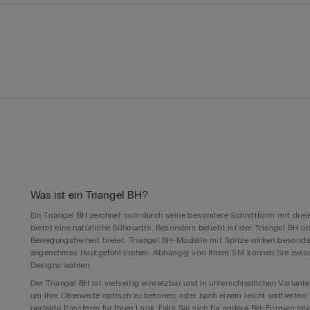
Was ist ein Triangel BH?
Ein Triangel BH zeichnet sich durch seine besondere Schnittform mit drei
bietet eine natürliche Silhouette. Besonders beliebt ist der Triangel BH 
Bewegungsfreiheit bietet. Triangel BH-Modelle mit Spitze wirken besonde
angenehmes Hautgefühl stehen. Abhängig von Ihrem Stil können Sie zwisch
Designs wählen.
Der Triangel BH ist vielseitig einsetzbar und in unterschiedlichen Variant
um Ihre Oberweite optisch zu betonen, oder nach einem leicht wattierten T
perfekte Passform für Ihren Look. Falls Sie sich für andere BH-Formen inte