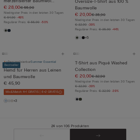
merzerisierter Baumwol...
Oversize-T-Shirt aus 100 %
€ 28,00
€ 55,90
Baumwolle
Niedrigster Preis in den letzten 30 Tagen:
€ 20,00
€ 35,90
€ 54,90
-49%
Niedrigster Preis in den letzten 30 Tagen:
Regulärer Preis:
€ 55,90
-50%
€ 32,90
-39%
Regulärer Preis:
€ 35,90
-44%
+5
Personalisierbar
Summer Essential
T-Shirt aus Piqué Washed
Bestseller
Collection
Hemd für Herren aus Leinen
€ 20,00
€ 32,90
und Baumwolle
Niedrigster Preis in den letzten 30 Tagen:
€ 45,90
€ 32,90
-39%
Regulärer Preis:
€ 32,90
-39%
Mix&Match 4+1 GRATIS | 6+2 GRATIS
+3
24 von 106 Produkten