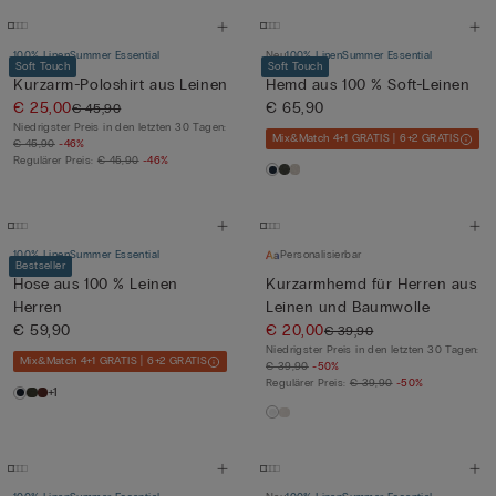
100% Linen
Summer Essential
Neu
100% Linen
Summer Essential
Soft Touch
Soft Touch
Kurzarm-Poloshirt aus Leinen
Hemd aus 100 % Soft-Leinen
€ 25,00
€ 65,90
€ 45,90
Niedrigster Preis in den letzten 30 Tagen:
Mix&Match 4+1 GRATIS | 6+2 GRATIS
€ 45,90
-46%
Regulärer Preis:
€ 45,90
-46%
100% Linen
Summer Essential
Personalisierbar
Bestseller
Hose aus 100 % Leinen
Kurzarmhemd für Herren aus
Herren
Leinen und Baumwolle
€ 59,90
€ 20,00
€ 39,90
Niedrigster Preis in den letzten 30 Tagen:
Mix&Match 4+1 GRATIS | 6+2 GRATIS
€ 39,90
-50%
Regulärer Preis:
€ 39,90
-50%
+1