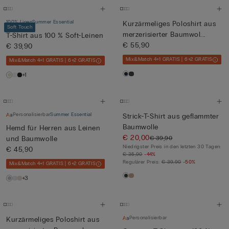
100% Linen
Summer Essential
Kurzärmeliges Poloshirt aus
Soft Touch
merzerisierter Baumwol...
T-Shirt aus 100 % Soft-Leinen
€ 55,90
€ 39,90
Mix&Match 4+1 GRATIS | 6+2 GRATIS
Mix&Match 4+1 GRATIS | 6+2 GRATIS
+1
Personalisierbar
Summer Essential
Strick-T-Shirt aus geflammter
Baumwolle
Hemd für Herren aus Leinen
€ 20,00
€ 39,90
und Baumwolle
Niedrigster Preis in den letzten 30 Tagen:
€ 45,90
€ 35,90
-44%
Regulärer Preis:
€ 39,90
-50%
Mix&Match 4+1 GRATIS | 6+2 GRATIS
+3
Personalisierbar
Kurzärmeliges Poloshirt aus