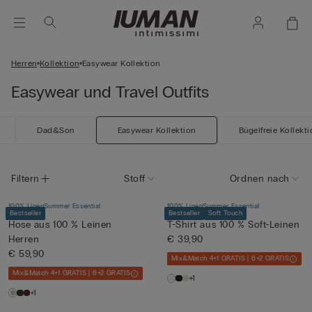
Herren
Kollektion
Easywear Kollektion
Easywear und Travel Outfits
Dad&Son
Easywear Kollektion
Bügelfreie Kollekti
Filtern
Stoff
Ordnen nach
100% Linen
Summer Essential
100% Linen
Summer Essential
Bestseller
Bestseller
Soft Touch
Hose aus 100 % Leinen
T-Shirt aus 100 % Soft-Leinen
Herren
€ 39,90
€ 59,90
Mix&Match 4+1 GRATIS | 6+2 GRATIS
Mix&Match 4+1 GRATIS | 6+2 GRATIS
+1
+1