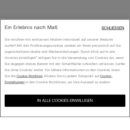
Ein Erlebnis nach Maß
SCHLIESSEN
Sie möchten mit exklusiven Inhalten individuell auf unserer Website
surfen? Mit den Profilierungscookies senden wir Ihnen persönlich auf Sie
zugeschnittene Inhalte und Werbemitteilungen. Durch Klick auf In alle
Cookies einwilligen‟ willigen Sie in die Verwendung von Cookies ein, wenn
Sie dagegen dieses Banner mit der Schaltfläche schließen verlassen, surfen
Sie ohne Cookies weiter. Für nähere Informationen zu den Cookies lesen
Sie die
Cookie-Richtlinie
. Klicken Sie zu jedem Zeitpunkt auf
Cookie-
Einstellungen
in den Cookie-Richtlinien, um Ihre Auswahl zu ändern.
IN ALLE COOKIES EINWILLIGEN
Besuchen Sie den E-Shop
United States
Ihres Landes