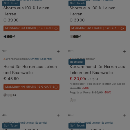
100% Linen
Summer Essential
Neu
100% Linen
Summer Essential
Soft Touch
Soft Touch
Shorts aus 100 % Leinen
Shorts aus 100 % Leinen
Herren
Herren
€ 39,90
€ 39,90
Mix&Match 4+1 GRATIS | 6+2 GRATIS
Mix&Match 4+1 GRATIS | 6+2 GRATIS
+1
+1
Personalisierbar
Summer Essential
Personalisierbar
Bestseller
Hemd für Herren aus Leinen
Kurzarmhemd für Herren aus
und Baumwolle
Leinen und Baumwolle
€ 45,90
€ 20,00
€ 39,90
Niedrigster Preis in den letzten 30 Tagen:
Mix&Match 4+1 GRATIS | 6+2 GRATIS
€ 39,90
-50%
Regulärer Preis:
€ 39,90
-50%
+3
Neu
100% Linen
Summer Essential
Neu
100% Linen
Summer Essential
Soft Touch
Soft Touch