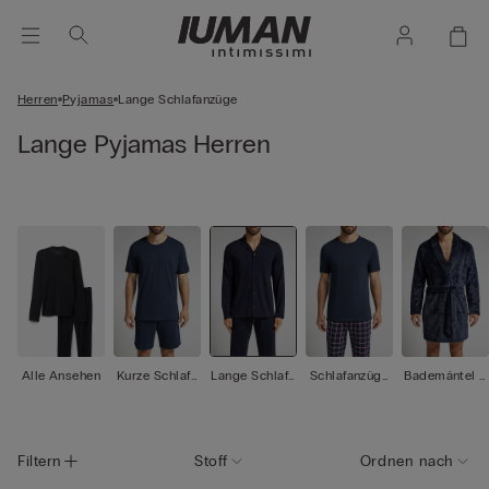
Herren
Pyjamas
Lange Schlafanzüge
Lange Pyjamas Herren
Alle Ansehen
Kurze Schlafa
Lange Schlafa
Schlafanzüge
Bademäntel /
nzüge
nzüge
zum Kombinie
Morgenmänte
ren
l
Filtern
Stoff
Ordnen nach