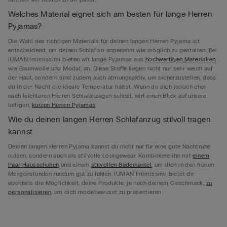
Welches Material eignet sich am besten für lange Herren
Pyjamas?
Die Wahl des richtigen Materials für deinen langen Herren Pyjama ist
entscheidend, um deinen Schlaf so angenehm wie möglich zu gestalten. Bei
IUMAN Intimissimi bieten wir lange Pyjamas aus
hochwertigen Materialien
,
wie Baumwolle und Modal, an. Diese Stoffe liegen nicht nur sehr weich auf
der Haut, sondern sind zudem auch atmungsaktiv, um sicherzustellen, dass
du in der Nacht die ideale Temperatur hältst. Wenn du dich jedoch eher
nach leichteren Herren Schlafanzügen sehnst, wirf einen Blick auf unsere
luftigen,
kurzen Herren Pyjamas
.
Wie du deinen langen Herren Schlafanzug stilvoll tragen
kannst
Deinen langen Herren Pyjama kannst du nicht nur für eine gute Nachtruhe
nutzen, sondern auch als stilvolle Loungewear. Kombiniere ihn mit
einem
Paar Hausschuhen
und einem
stilvollen Bademantel
, um dich in den frühen
Morgenstunden rundum gut zu fühlen. IUMAN Intimissimi bietet dir
ebenfalls die Möglichkeit, deine Produkte, je nach deinem Geschmack,
zu
personalisieren
, um dich modebewusst zu präsentieren.