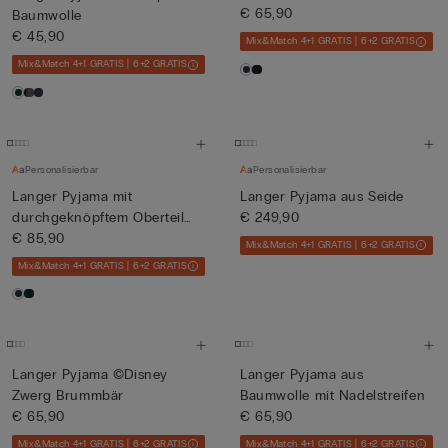
€ 65,90
Baumwolle
€ 45,90
Mix&Match 4+1 GRATIS | 6+2 GRATIS
Mix&Match 4+1 GRATIS | 6+2 GRATIS
Personalisierbar
Personalisierbar
Langer Pyjama mit
Langer Pyjama aus Seide
durchgeknöpftem Oberteil
€ 249,90
aus Bau...
€ 85,90
Mix&Match 4+1 GRATIS | 6+2 GRATIS
Mix&Match 4+1 GRATIS | 6+2 GRATIS
Langer Pyjama ©Disney
Langer Pyjama aus
Zwerg Brummbär
Baumwolle mit Nadelstreifen
€ 65,90
€ 65,90
Mix&Match 4+1 GRATIS | 6+2 GRATIS
Mix&Match 4+1 GRATIS | 6+2 GRATIS