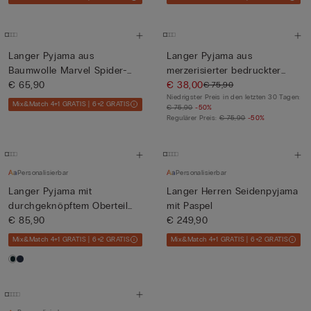
Langer Pyjama aus
Langer Pyjama aus
Baumwolle Marvel Spider-
merzerisierter bedruckter
Man
€ 65,90
Premiu...
€ 38,00
€ 75,90
Niedrigster Preis in den letzten 30 Tagen:
Mix&Match 4+1 GRATIS | 6+2 GRATIS
€ 75,90
-50%
Regulärer Preis:
€ 75,90
-50%
Personalisierbar
Personalisierbar
Langer Pyjama mit
Langer Herren Seidenpyjama
durchgeknöpftem Oberteil
mit Paspel
aus Bau...
€ 85,90
€ 249,90
Mix&Match 4+1 GRATIS | 6+2 GRATIS
Mix&Match 4+1 GRATIS | 6+2 GRATIS