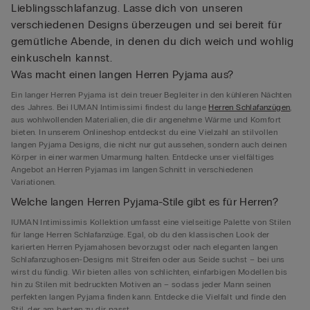
Lieblingsschlafanzug. Lasse dich von unseren
verschiedenen Designs überzeugen und sei bereit für
gemütliche Abende, in denen du dich weich und wohlig
einkuscheln kannst.
Was macht einen langen Herren Pyjama aus?
Ein langer Herren Pyjama ist dein treuer Begleiter in den kühleren Nächten
des Jahres. Bei IUMAN Intimissimi findest du lange
Herren Schlafanzügen
,
aus wohlwollenden Materialien, die dir angenehme Wärme und Komfort
bieten. In unserem Onlineshop entdeckst du eine Vielzahl an stilvollen
langen Pyjama Designs, die nicht nur gut aussehen, sondern auch deinen
Körper in einer warmen Umarmung halten. Entdecke unser vielfältiges
Angebot an Herren Pyjamas im langen Schnitt in verschiedenen
Variationen.
Welche langen Herren Pyjama-Stile gibt es für Herren?
IUMAN Intimissimis Kollektion umfasst eine vielseitige Palette von Stilen
für lange Herren Schlafanzüge. Egal, ob du den klassischen Look der
karierten Herren Pyjamahosen bevorzugst oder nach eleganten langen
Schlafanzughosen-Designs mit Streifen oder aus Seide suchst – bei uns
wirst du fündig. Wir bieten alles von schlichten, einfarbigen Modellen bis
hin zu Stilen mit bedruckten Motiven an – sodass jeder Mann seinen
perfekten langen Pyjama finden kann. Entdecke die Vielfalt und finde den
Stil, der am besten zu dir passt.