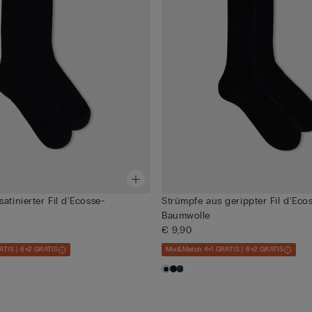
atinierter Fil d'Ecosse-
Strümpfe aus gerippter Fil d'Eco
Baumwolle
€ 9,90
ATIS | 6+2 GRATIS
Mix&Match 4+1 GRATIS | 6+2 GRATIS