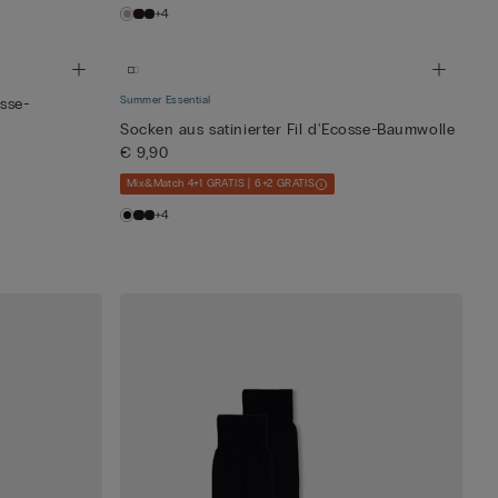
+4
Summer Essential
osse-
Socken aus satinierter Fil d'Ecosse-Baumwolle
€ 9,90
Mix&Match 4+1 GRATIS | 6+2 GRATIS
+4