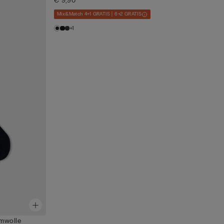
€ 9,90
Mix&Match 4+1 GRATIS | 6+2 GRATIS
+1
mwolle