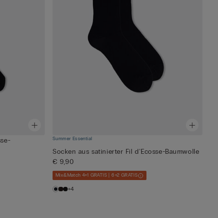
Summer Essential
sse-
Socken aus satinierter Fil d'Ecosse-Baumwolle
€ 9,90
Mix&Match 4+1 GRATIS | 6+2 GRATIS
+4