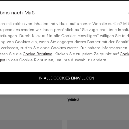
ebnis nach Maß
en mit exklusiven Inhalten individuell auf unserer Website surfen? Mi
ungscookies senden wir Ihnen persönlich auf Sie zugeschnittene Inhal
eilungen. Durch Klick auf In alle Cookies einwilligen‟ willigen Sie in d
g von Cookies ein, wenn Sie dagegen dieses Banner mit der Schaltf
 verlassen, surfen Sie ohne Cookies weiter. Für nähere Informationen
esen Sie die
Cookie-Richtlinie
. Klicken Sie zu jedem Zeitpunkt auf
Cook
gen
in den Cookie-Richtlinien, um Ihre Auswahl zu ändern.
Kurze Strümpfe aus Warmer Bau
IN ALLE COOKIES EINWILLIGEN
€ 9,90
Mix&Match 4+1 GRATIS | 6+2 GRATIS
+2