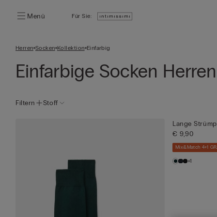
Menü
Für Sie:
Herren
Socken
Kollektion
Einfarbig
Einfarbige Socken Herren
Filtern
Stoff
Lange Strümp
€ 9,90
Mix&Match 4+1 GR
+1