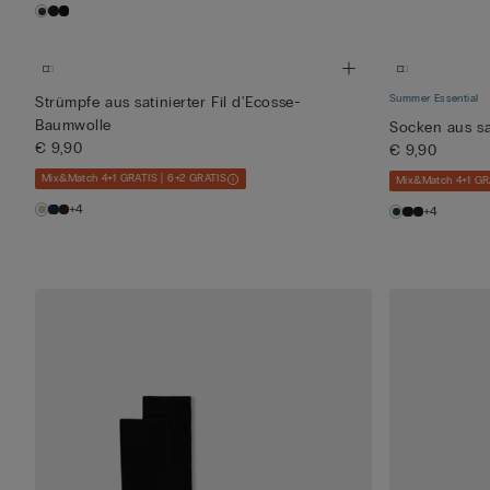
Summer Essential
Strümpfe aus satinierter Fil d'Ecosse-
Baumwolle
Socken aus sa
€ 9,90
€ 9,90
Mix&Match 4+1 GRATIS | 6+2 GRATIS
Mix&Match 4+1 GR
+4
+4