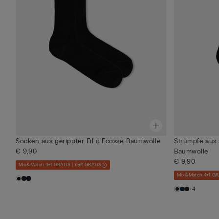
Socken aus gerippter Fil d'Ecosse-Baumwolle
Strümpfe aus s
€ 9,90
Baumwolle
€ 9,90
Mix&Match 4+1 GRATIS | 6+2 GRATIS
Mix&Match 4+1 GR
+4