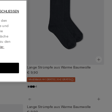
SCHLIESSEN
t den
te und
ie
läche
 zu den
ie-
mwolle
Lange Strümpfe aus Warme Baumwolle
€ 9,90
Mix&Match 4+1 GRATIS | 6+2 GRATIS
+1
Lange Strümpfe aus Warme Baumwolle