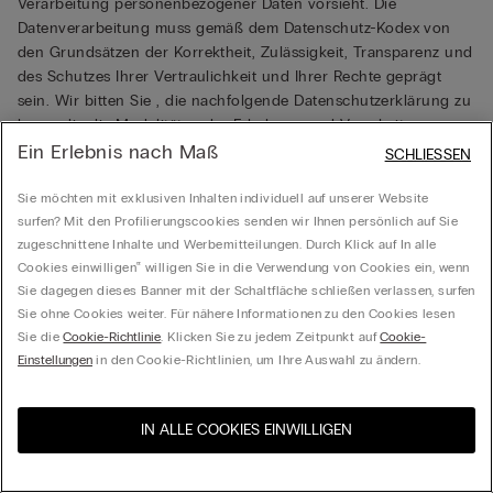
Verarbeitung personenbezogener Daten vorsieht. Die
Datenverarbeitung muss gemäß dem Datenschutz-Kodex von
den Grundsätzen der Korrektheit, Zulässigkeit, Transparenz und
des Schutzes Ihrer Vertraulichkeit und Ihrer Rechte geprägt
sein. Wir bitten Sie , die nachfolgende Datenschutzerklärung zu
lesen, die die Modalitäten der Erhebung und Verarbeitung
personenbezogener Daten sowie den Zweck dieser
Ein Erlebnis nach Maß
SCHLIESSEN
Verarbeitung darlegt.
Sie möchten mit exklusiven Inhalten individuell auf unserer Website
surfen? Mit den Profilierungscookies senden wir Ihnen persönlich auf Sie
Arten der erhobenen Daten
zugeschnittene Inhalte und Werbemitteilungen. Durch Klick auf In alle
Bei den erhobenen Daten handelt es sich um
Cookies einwilligen‟ willigen Sie in die Verwendung von Cookies ein, wenn
personenbezogene Daten (wie zum Beispiel Vor- und Zuname,
Sie dagegen dieses Banner mit der Schaltfläche schließen verlassen, surfen
Nickname), Bilder, Fotografien und Videos betreffend die
Sie ohne Cookies weiter. Für nähere Informationen zu den Cookies lesen
betroffene Person und/oder Dritte. Die betroffene Person
Sie die
Cookie-Richtlinie
. Klicken Sie zu jedem Zeitpunkt auf
Cookie-
verpflichtet sich, Calzedonia Bilder und Videos betreffend Dritte
Einstellungen
in den Cookie-Richtlinien, um Ihre Auswahl zu ändern.
ausschließlich in Fällen zu übermitteln, in denen sie von diesen
gemäß GvD 196/03 die ausdrückliche vorherige schriftliche
Aufklärungs- und Einverständniserklärung über die
IN ALLE COOKIES EINWILLIGEN
Besuchen Sie den E-Shop
United States
Datenverarbeitung für die Zwecke gemäß dieser
Ihres Landes
Datenschutzerklärung, einschließlich der Verbreitung und