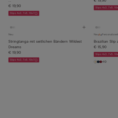
...
€ 19,90
€ 19,90
Slips 4x3, 7x5, 10
Slips 4x3, 7x5, 10x7
Neu
Neu
Personalisier
Stringtanga mit seitlichen Bändern Wildest
Brazilian Slip
Dreams
€ 15,90
€ 19,90
Slips 4x3, 7x5, 10
Slips 4x3, 7x5, 10x7
+10