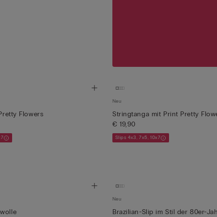
Neu
 Pretty Flowers
Stringtanga mit Print Pretty Flow
€ 19,90
x7
Slips 4x3, 7x5, 10x7
Neu
wolle
Brazilian-Slip im Stil der 80er-Ja