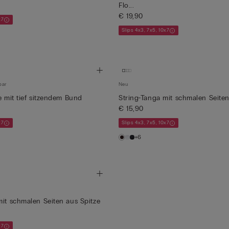
Flo...
€ 19,90
x7
Slips 4x3, 7x5, 10x7
bar
Neu
e mit tief sitzendem Bund
String-Tanga mit schmalen Seiten
€ 15,90
x7
Slips 4x3, 7x5, 10x7
+6
mit schmalen Seiten aus Spitze
x7