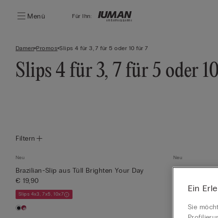
Menü
Für Ihn:
Damen
Promos
Slips 4 für 3, 7 für 5 oder 10 für 7
Slips 4 für 3, 7 für 5 oder 1
Filtern
Neu
Neu
Brazilian-Slip aus Tüll Brighten Your Day
Slip mit seitl
€ 19,90
Your...
Ein Erl
€ 19,90
Slips 4x3, 7x5, 10x7
Slips 4x3, 7x5, 10
Sie möcht
Profilier