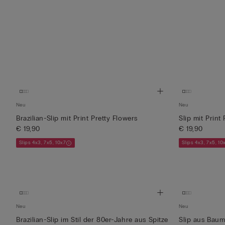
Neu
Neu
Brazilian-Slip mit Print Pretty Flowers
Slip mit Print
€ 19,90
€ 19,90
Slips 4x3, 7x5, 10x7
Slips 4x3, 7x5, 10
Neu
Neu
Brazilian-Slip im Stil der 80er-Jahre aus Spitze
Slip aus Baum