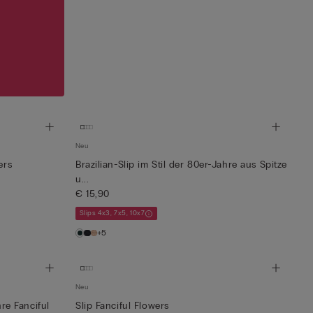
Neu
ers
Brazilian-Slip im Stil der 80er-Jahre aus Spitze
u...
€ 15,90
Slips 4x3, 7x5, 10x7
+5
Neu
hre Fanciful
Slip Fanciful Flowers