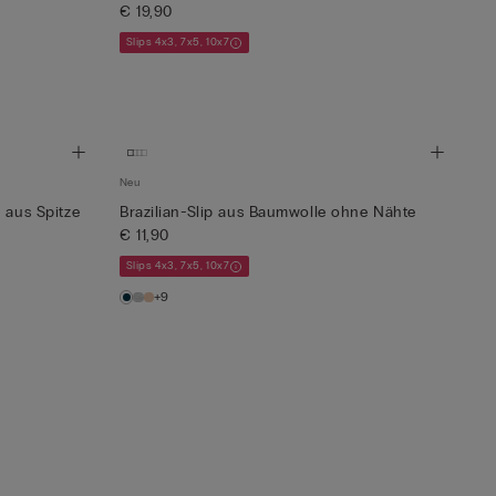
€ 19,90
Slips 4x3, 7x5, 10x7
Neu
 aus Spitze
Brazilian-Slip aus Baumwolle ohne Nähte
€ 11,90
Slips 4x3, 7x5, 10x7
+9