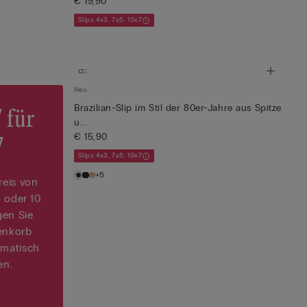
€ 19,90
Slips 4x3, 7x5, 10x7
Neu
Brazilian-Slip im Stil der 80er-Jahre aus Spitze
7 für
u...
€ 15,90
7
Slips 4x3, 7x5, 10x7
+5
reis von
5 oder 10
gen Sie
enkorb
omatisch
en.