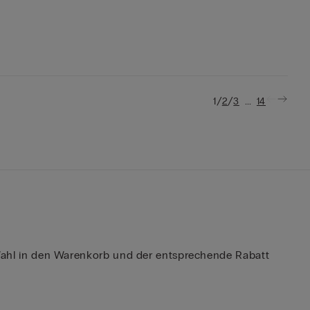
/
/
...
1
2
3
14
er Wahl in den Warenkorb und der entsprechende Rabatt