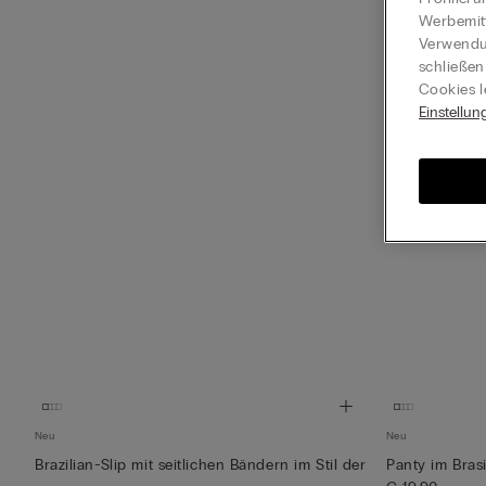
Werbemitt
Verwendun
schließen
Cookies l
Einstellun
Neu
Neu
Brazilian-Slip mit seitlichen Bändern im Stil der
Panty im Brasi