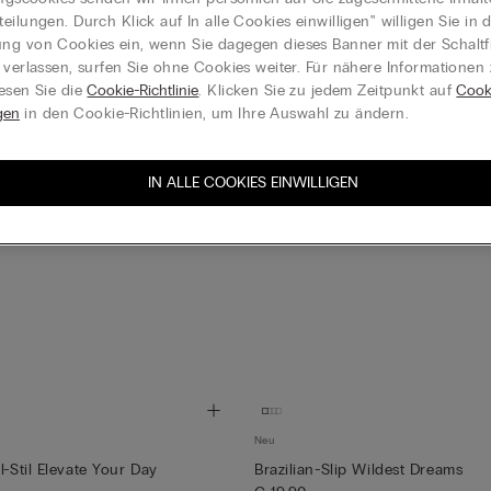
eilungen. Durch Klick auf In alle Cookies einwilligen‟ willigen Sie in d
g von Cookies ein, wenn Sie dagegen dieses Banner mit der Schaltf
 verlassen, surfen Sie ohne Cookies weiter. Für nähere Informationen
esen Sie die
Cookie-Richtlinie
. Klicken Sie zu jedem Zeitpunkt auf
Cook
gen
in den Cookie-Richtlinien, um Ihre Auswahl zu ändern.
IN ALLE COOKIES EINWILLIGEN
Neu
l-Stil Elevate Your Day
Brazilian-Slip Wildest Dreams