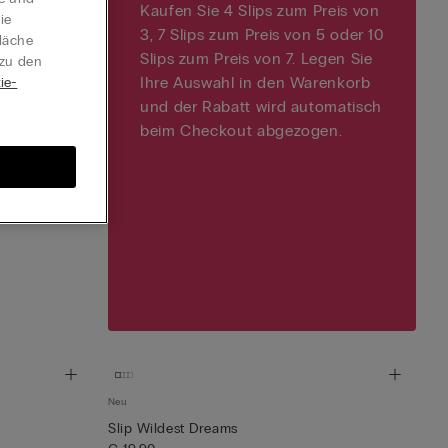
Kaufen Sie 4 Slips zum Preis von
ie
3, 7 Slips zum Preis von 5 oder 10
läche
Slips zum Preis von 7. Legen Sie
 zu den
Ihre Auswahl in den Warenkorb
ie-
und der Rabatt wird automatisch
beim Checkout abgezogen.
Neu
Slip Wildest Dreams