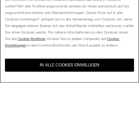
surfen? Mit den Profilierungscookies senden wir Ihnen persönlich auf Sie
zugeschnittene Inhalte und Werbemitteilungen. Durch Klick auf In alle
Cookies einwilligen‟ willigen Sie in die Verwendung von Cookies ein, wenn
Sie dagegen dieses Banner mit der Schaltfläche schließen verlassen, surfen
Sie ohne Cookies weiter. Für nähere Informationen zu den Cookies lesen
Sie die
Cookie-Richtlinie
. Klicken Sie zu jedem Zeitpunkt auf
Cookie-
Einstellungen
in den Cookie-Richtlinien, um Ihre Auswahl zu ändern.
IN ALLE COOKIES EINWILLIGEN
Besuchen Sie den E-Shop
United States
Ihres Landes
Ordnen nach
Top Sellers
Höchster Preis
My Intimissimi
Niedrigster Preis
Neuheiten