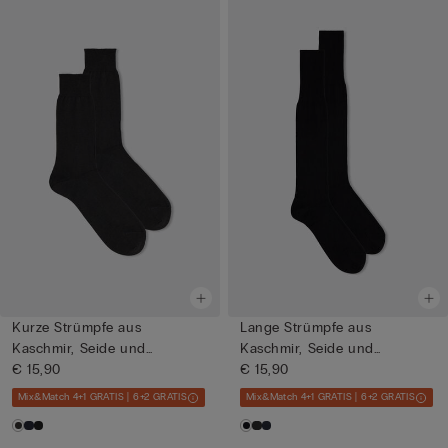
Kurze Strümpfe aus
Lange Strümpfe aus
Kaschmir, Seide und
Kaschmir, Seide und
Baumwolle
€ 15,90
Baumwolle
€ 15,90
Mix&Match 4+1 GRATIS | 6+2 GRATIS
Mix&Match 4+1 GRATIS | 6+2 GRATIS