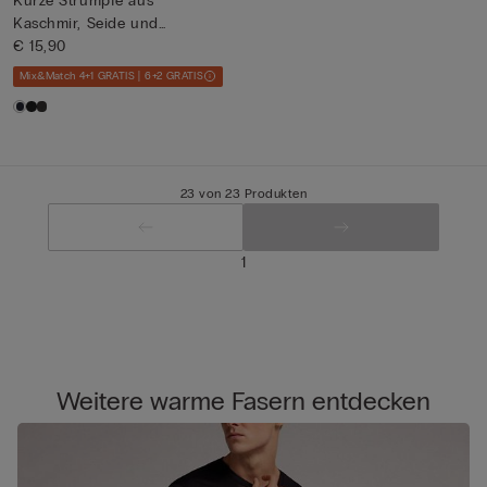
Kurze Strümpfe aus
Kaschmir, Seide und
Baumwolle
€ 15,90
Mix&Match 4+1 GRATIS | 6+2 GRATIS
23 von 23 Produkten
1
Weitere warme Fasern entdecken