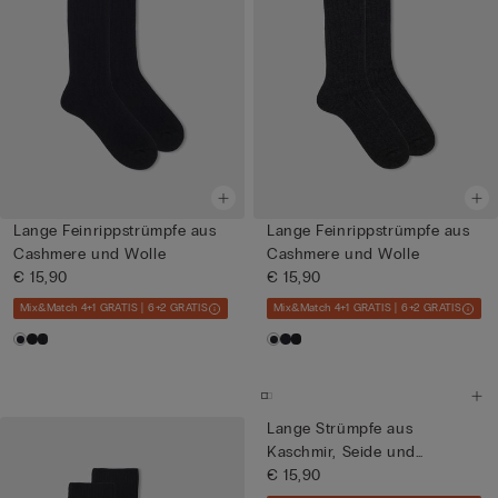
Lange Feinrippstrümpfe aus
Lange Feinrippstrümpfe aus
Cashmere und Wolle
Cashmere und Wolle
€ 15,90
€ 15,90
Mix&Match 4+1 GRATIS | 6+2 GRATIS
Mix&Match 4+1 GRATIS | 6+2 GRATIS
Lange Strümpfe aus
Kaschmir, Seide und
Baumwolle
€ 15,90