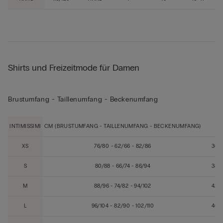
Shirts und Freizeitmode für Damen
Brustumfang - Taillenumfang - Beckenumfang
INTIMISSIMI
CM (BRUSTUMFANG - TAILLENUMFANG - BECKENUMFANG)
EU
XS
76/80 - 62/66 - 82/86
36/
S
80/88 - 66/74 - 86/94
38/
M
88/96 - 74/82 - 94/102
42/
L
96/104 - 82/90 - 102/110
46/