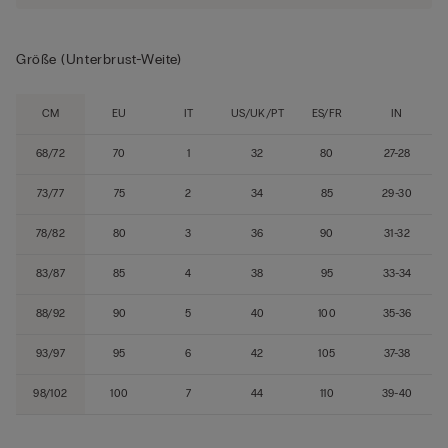
Größe (Unterbrust-Weite)
CM
EU
IT
US/UK/PT
ES/FR
IN
68/72
70
1
32
80
27-28
73/77
75
2
34
85
29-30
78/82
80
3
36
90
31-32
83/87
85
4
38
95
33-34
88/92
90
5
40
100
35-36
93/97
95
6
42
105
37-38
98/102
100
7
44
110
39-40