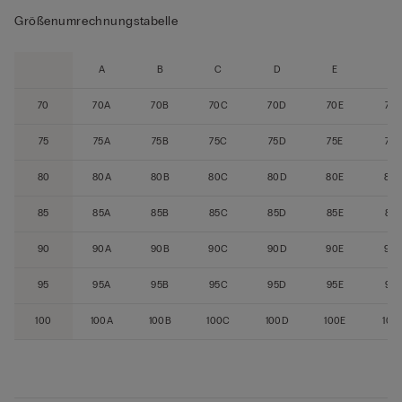
Größenumrechnungstabelle
A
B
C
D
E
F
70
70A
70B
70C
70D
70E
70
75
75A
75B
75C
75D
75E
75F
80
80A
80B
80C
80D
80E
80
85
85A
85B
85C
85D
85E
85
90
90A
90B
90C
90D
90E
90
95
95A
95B
95C
95D
95E
95
100
100A
100B
100C
100D
100E
100