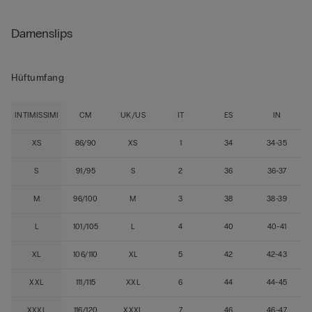
Damenslips
Hüftumfang
INTIMISSIMI
CM
UK/US
IT
ES
IN
XS
86/90
XS
1
34
34-35
S
91/95
S
2
36
36-37
M
96/100
M
3
38
38-39
L
101/105
L
4
40
40-41
XL
106/110
XL
5
42
42-43
XXL
111/115
XXL
6
44
44-45
XXXL
116/120
XXXL
7
46
46-47