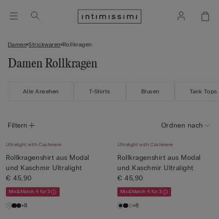
Damen
Strickwaren
Rollkragen
Damen Rollkragen
Alle Ansehen
T-Shirts
Blusen
Tank Tops
Filtern
Ordnen nach
Ultralight with Cashmere
Ultralight with Cashmere
Rollkragenshirt aus Modal
Rollkragenshirt aus Modal
und Kaschmir Ultralight
und Kaschmir Ultralight
€ 45,90
€ 45,90
Mix&Match 4 für 3
Mix&Match 4 für 3
+8
+8