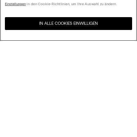
Einstellungen
in den Cookie-Richtlinien, um Ihre Auswahl zu ändern.
IN ALLE COOKIES EINWILLIGEN
Besuchen Sie den E-Shop
United States
Ihres Landes
Ordnen nach
Top Sellers
Höchster Preis
My Intimissimi
Niedrigster Preis
Neuheiten
Geschenkkarte
Nachhaltigkeit