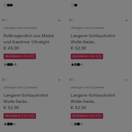
Ultralight with Cashmere
Ultralight with Cashmere
Rollkragenshirt aus Modal
Langarm-Schlauchshirt
und Kaschmir Ultralight
Wolle-Seide
€ 45,90
hochgeschlossen
€ 52,90
Mix&Match 4 für 3
Mix&Match 4 für 3
+8
+1
Ultralight with Cashmere
Ultralight with Cashmere
Langarm-Schlauchshirt
Langarm-Schlauchshirt
Wolle-Seide
Wolle-Seide
hochgeschlossen
€ 52,90
hochgeschlossen
€ 52,90
Mix&Match 4 für 3
Mix&Match 4 für 3
+1
+1