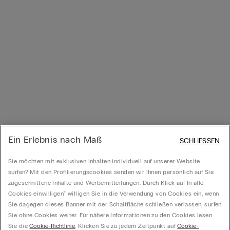
Ein Erlebnis nach Maß
SCHLIESSEN
Sie möchten mit exklusiven Inhalten individuell auf unserer Website
surfen? Mit den Profilierungscookies senden wir Ihnen persönlich auf Sie
zugeschnittene Inhalte und Werbemitteilungen. Durch Klick auf In alle
Cookies einwilligen‟ willigen Sie in die Verwendung von Cookies ein, wenn
Sie dagegen dieses Banner mit der Schaltfläche schließen verlassen, surfen
Sie ohne Cookies weiter. Für nähere Informationen zu den Cookies lesen
Sie die
Cookie-Richtlinie
. Klicken Sie zu jedem Zeitpunkt auf
Cookie-