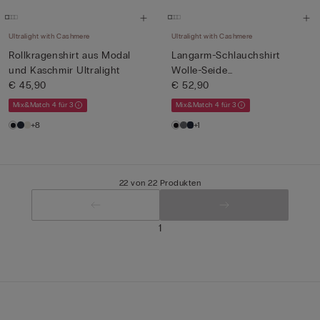
Ultralight with Cashmere
Ultralight with Cashmere
Rollkragenshirt aus Modal
Langarm-Schlauchshirt
und Kaschmir Ultralight
Wolle-Seide
€ 45,90
hochgeschlossen
€ 52,90
Mix&Match 4 für 3
Mix&Match 4 für 3
+8
+1
22 von 22 Produkten
1