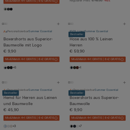
Regulärer Preis:
€ 45,90
-46%
Mix&Match 4+1 GRATIS | 6+2 GRATIS
Personalisierbar
Summer Essential
100% Linen
Summer Essential
Bestseller
Boxershorts aus Superior-
Hose aus 100 % Leinen
Baumwolle mit Logo
Herren
€ 9,90
€ 59,90
Mix&Match 4+1 GRATIS | 6+2 GRATIS
Mix&Match 4+1 GRATIS | 6+2 GRATIS
+6
+1
Personalisierbar
Summer Essential
Personalisierbar
Summer Essential
Bestseller
Bestseller
Hemd für Herren aus Leinen
Boxershorts aus Superior-
und Baumwolle
Baumwolle
€ 45,90
€ 9,90
Mix&Match 4+1 GRATIS | 6+2 GRATIS
Mix&Match 4+1 GRATIS | 6+2 GRATIS
+3
+7