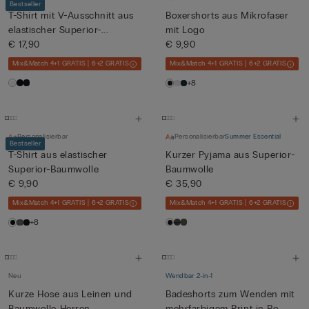
Bestseller
T-Shirt mit V-Ausschnitt aus
Boxershorts aus Mikrofaser
elastischer Superior-...
mit Logo
€ 17,90
€ 9,90
Mix&Match 4+1 GRATIS | 6+2 GRATIS
Mix&Match 4+1 GRATIS | 6+2 GRATIS
+8
Personalisierbar
Personalisierbar
Summer Essential
Bestseller
T-Shirt aus elastischer
Kurzer Pyjama aus Superior-
Superior-Baumwolle
Baumwolle
€ 9,90
€ 35,90
Mix&Match 4+1 GRATIS | 6+2 GRATIS
Mix&Match 4+1 GRATIS | 6+2 GRATIS
+8
Neu
Wendbar 2-in-1
Kurze Hose aus Leinen und
Badeshorts zum Wenden mit
Baumwolle Herren
mehrfarbigem Print in Ro...