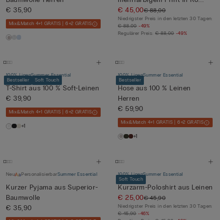
€ 35,90
€ 45,00
€ 88,00
Niedrigster Preis in den letzten 30 Tagen:
Mix&Match 4+1 GRATIS | 6+2 GRATIS
€ 88,00
-49%
Regulärer Preis:
€ 88,00
-49%
100% Linen
Summer Essential
100% Linen
Summer Essential
Bestseller
Soft Touch
Bestseller
T-Shirt aus 100 % Soft-Leinen
Hose aus 100 % Leinen
€ 39,90
Herren
€ 59,90
Mix&Match 4+1 GRATIS | 6+2 GRATIS
Mix&Match 4+1 GRATIS | 6+2 GRATIS
+1
+1
Neu
Personalisierbar
Summer Essential
100% Linen
Summer Essential
Soft Touch
Kurzer Pyjama aus Superior-
Kurzarm-Poloshirt aus Leinen
Baumwolle
€ 25,00
€ 45,90
Niedrigster Preis in den letzten 30 Tagen:
€ 35,90
€ 45,90
-46%