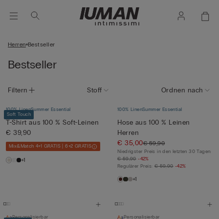
Herren
Bestseller
Bestseller
Filtern
Stoff
Ordnen nach
100% Linen
Summer Essential
100% Linen
Summer Essential
Soft Touch
T-Shirt aus 100 % Soft-Leinen
Hose aus 100 % Leinen
€ 39,90
Herren
€ 35,00
€ 59,90
Mix&Match 4+1 GRATIS | 6+2 GRATIS
Niedrigster Preis in den letzten 30 Tagen:
€ 59,90
-42%
+1
Regulärer Preis:
€ 59,90
-42%
+1
Personalisierbar
Personalisierbar