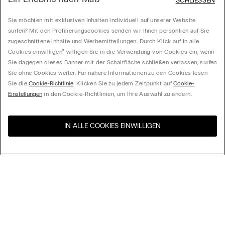
SCHLIESSEN
Sie möchten mit exklusiven Inhalten individuell auf unserer Website
surfen? Mit den Profilierungscookies senden wir Ihnen persönlich auf Sie
zugeschnittene Inhalte und Werbemitteilungen. Durch Klick auf In alle
Cookies einwilligen‟ willigen Sie in die Verwendung von Cookies ein, wenn
Sie dagegen dieses Banner mit der Schaltfläche schließen verlassen, surfen
Sie ohne Cookies weiter. Für nähere Informationen zu den Cookies lesen
Sie die
Cookie-Richtlinie
. Klicken Sie zu jedem Zeitpunkt auf
Cookie-
Einstellungen
in den Cookie-Richtlinien, um Ihre Auswahl zu ändern.
IN ALLE COOKIES EINWILLIGEN
Besuchen Sie den E-Shop
United States
Ihres Landes
Ordnen nach
Top Sellers
Höchster Preis
My Intimissimi
Niedrigster Preis
Neuheiten