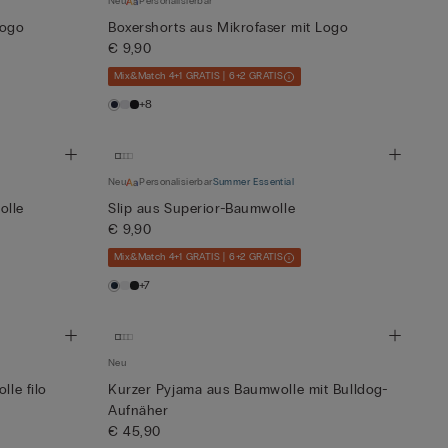
Neu
Personalisierbar
Logo
Boxershorts aus Mikrofaser mit Logo
€ 9,90
Mix&Match 4+1 GRATIS | 6+2 GRATIS
+8
Neu
Personalisierbar
Summer Essential
olle
Slip aus Superior-Baumwolle
€ 9,90
Mix&Match 4+1 GRATIS | 6+2 GRATIS
+7
Neu
lle filo
Kurzer Pyjama aus Baumwolle mit Bulldog-
Aufnäher
€ 45,90