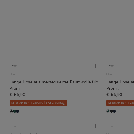
Neu
Neu
Lange Hose aus merzerisierter Baumwolle filo
Lange Hose au
Premi...
Premi...
€ 55,90
€ 55,90
Mix&Match 4+1 GRATIS | 6+2 GRATIS
Mix&Match 4+1 GR