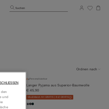
Suchen
Ordnen nach
Personalisierbar
SCHLIESSEN
mwolle
Langer Pyjama aus Superior-Baumwolle
€ 45,90
t den
te und
Mix&Match 4+1 GRATIS | 6+2 GRATIS
ie
läche