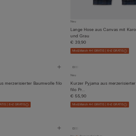
Neu
Lange Hose aus Canvas mit Karo
und Grau
€ 39,90
Mix&Match 4+1 GRATIS | 6+2 GRATIS
Neu
s merzerisierter Baumwolle filo
Kurzer Pyjama aus merzerisierte
filo Pr...
€ 55,90
ATIS | 6+2 GRATIS
Mix&Match 4+1 GRATIS | 6+2 GRATIS