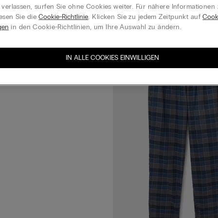
 verlassen, surfen Sie ohne Cookies weiter. Für nähere Informationen
esen Sie die
Cookie-Richtlinie
. Klicken Sie zu jedem Zeitpunkt auf
Cook
gen
in den Cookie-Richtlinien, um Ihre Auswahl zu ändern.
s Modalstoff mit Streifen Blau
IN ALLE COOKIES EINWILLIGEN
ATIS | 6+2 GRATIS