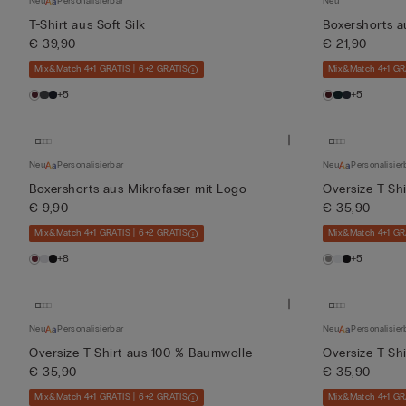
Neu
Personalisierbar
Neu
T-Shirt aus Soft Silk
Boxershorts au
€ 39,90
€ 21,90
Mix&Match 4+1 GRATIS | 6+2 GRATIS
Mix&Match 4+1 GR
+5
+5
Neu
Personalisierbar
Neu
Personalisier
Boxershorts aus Mikrofaser mit Logo
Oversize-T-Sh
€ 9,90
€ 35,90
Mix&Match 4+1 GRATIS | 6+2 GRATIS
Mix&Match 4+1 GR
+8
+5
Neu
Personalisierbar
Neu
Personalisier
Oversize-T-Shirt aus 100 % Baumwolle
Oversize-T-Sh
€ 35,90
€ 35,90
Mix&Match 4+1 GRATIS | 6+2 GRATIS
Mix&Match 4+1 GR