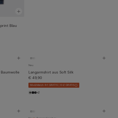
print Blau
Neu
r Baumwolle
Langarmshirt aus Soft Silk
€ 49,90
Mix&Match 4+1 GRATIS | 6+2 GRATIS
+2