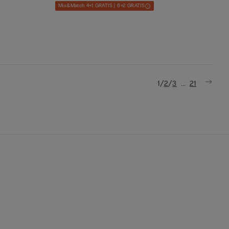
Mix&Match 4+1 GRATIS | 6+2 GRATIS
/
/
...
1
2
3
21