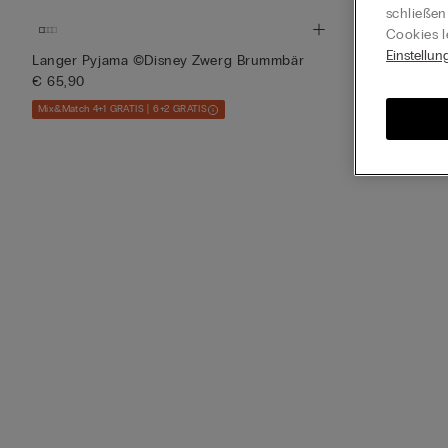
schließen
Cookies l
Einstellun
Neu
Langer Pyjama ©Disney Zwerg Brummbär
€ 65,90
Lange Hose au
€ 39,90
Mix&Match 4+1 GRATIS | 6+2 GRATIS
Mix&Match 4+1 GR