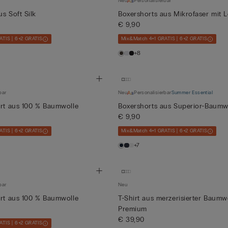
Neu
Personalisierbar
s Soft Silk
Boxershorts aus Mikrofaser mit 
€ 9,90
ATIS | 6+2 GRATIS
Mix&Match 4+1 GRATIS | 6+2 GRATIS
+8
bar
Neu
Personalisierbar
Summer Essential
irt aus 100 % Baumwolle
Boxershorts aus Superior-Baumw
€ 9,90
ATIS | 6+2 GRATIS
Mix&Match 4+1 GRATIS | 6+2 GRATIS
+7
bar
Neu
irt aus 100 % Baumwolle
T-Shirt aus merzerisierter Baumwo
Premium
€ 39,90
ATIS | 6+2 GRATIS