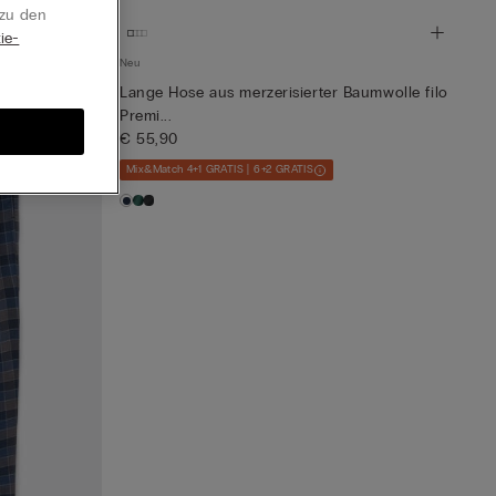
 zu den
ie-
Neu
Lange Hose aus merzerisierter Baumwolle filo
Premi...
€ 55,90
Mix&Match 4+1 GRATIS | 6+2 GRATIS