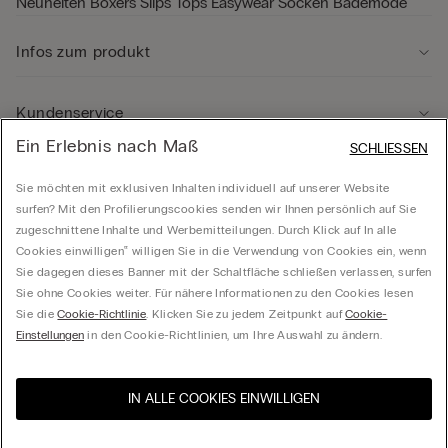
Neuheiten
Boxers
Slips
Tops
Easywear
Socken
Bademode
Infos zum produkt
Kundenservice
Ein Erlebnis nach Maß
SCHLIESSEN
Rechtliche Hinweise
Sie möchten mit exklusiven Inhalten individuell auf unserer Website
surfen? Mit den Profilierungscookies senden wir Ihnen persönlich auf Sie
zugeschnittene Inhalte und Werbemitteilungen. Durch Klick auf In alle
Unternehmen
Cookies einwilligen‟ willigen Sie in die Verwendung von Cookies ein, wenn
Sie dagegen dieses Banner mit der Schaltfläche schließen verlassen, surfen
Sie ohne Cookies weiter. Für nähere Informationen zu den Cookies lesen
Sie die
Cookie-Richtlinie
. Klicken Sie zu jedem Zeitpunkt auf
Cookie-
Calzedonia Österreich GmbH - Handelskai 92/Rivergate 2, OG 5, Top BG, 1200 Wien -
Einstellungen
in den Cookie-Richtlinien, um Ihre Auswahl zu ändern.
ATU41765602
IN ALLE COOKIES EINWILLIGEN
Besuchen Sie den E-Shop
United States
Ihres Landes
Österreich
Deutsch