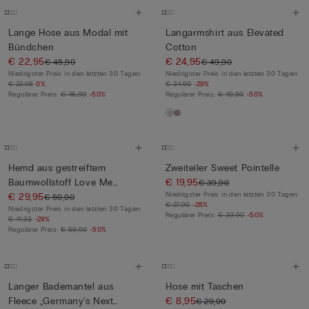
Lange Hose aus Modal mit
Langarmshirt aus Elevated
Bündchen
Cotton
€ 22,95
€ 24,95
€ 45,90
€ 49,90
Niedrigster Preis in den letzten 30 Tagen:
Niedrigster Preis in den letzten 30 Tagen:
€ 22,95
0%
€ 34,90
-29%
Regulärer Preis:
€ 45,90
-50%
Regulärer Preis:
€ 49,90
-50%
Hemd aus gestreiftem
Zweiteiler Sweet Pointelle
Baumwollstoff Love Me
€ 19,95
€ 39,90
Niedrigster Preis in den letzten 30 Tagen:
Tender
€ 29,95
€ 59,90
€ 27,90
-28%
Niedrigster Preis in den letzten 30 Tagen:
Regulärer Preis:
€ 39,90
-50%
€ 41,93
-29%
Regulärer Preis:
€ 59,90
-50%
Langer Bademantel aus
Hose mit Taschen
Fleece „Germany's Next
€ 8,95
€ 29,90