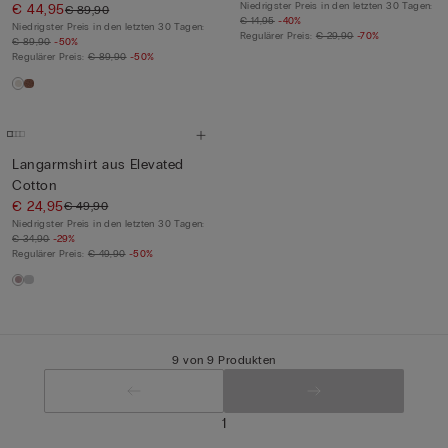
Niedrigster Preis in den letzten 30 Tagen:
Topmo...
€ 44,95
€ 89,90
€ 14,95
-40%
Niedrigster Preis in den letzten 30 Tagen:
Regulärer Preis:
€ 29,90
-70%
€ 89,90
-50%
Regulärer Preis:
€ 89,90
-50%
Langarmshirt aus Elevated
Cotton
€ 24,95
€ 49,90
Niedrigster Preis in den letzten 30 Tagen:
€ 34,90
-29%
Regulärer Preis:
€ 49,90
-50%
9 von 9 Produkten
1