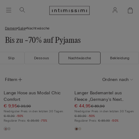
Damen
Sale
Nachtwäsche
Bis zu -70% auf Pyjamas
Slip
Dessous
Nachtwäsche
Bekleidung
Filtern
Ordnen nach
Lange Hose aus Modal Chic
Langer Bademantel aus
Comfort
Fleece „Germany's Next
€ 9,95
Topmo...
€ 44,95
€ 39,90
€ 89,90
Niedrigster Preis in den letzten 30 Tagen:
Niedrigster Preis in den letzten 30 Tagen:
€ 19,90
-50%
€ 89,90
-50%
Regulärer Preis:
€ 39,90
-75%
Regulärer Preis:
€ 89,90
-50%