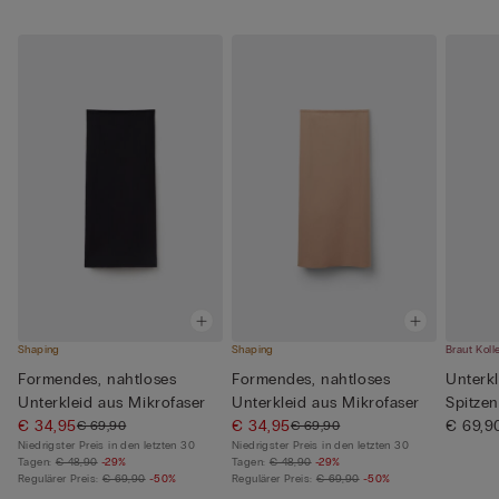
Shaping
Shaping
Braut Koll
Formendes, nahtloses
Formendes, nahtloses
Unterkl
Unterkleid aus Mikrofaser
Unterkleid aus Mikrofaser
Spitzen
€ 34,95
€ 34,95
€ 69,9
€ 69,90
€ 69,90
Niedrigster Preis in den letzten 30
Niedrigster Preis in den letzten 30
Tagen:
€ 48,90
-29%
Tagen:
€ 48,90
-29%
Regulärer Preis:
€ 69,90
-50%
Regulärer Preis:
€ 69,90
-50%