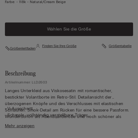
Farbe:
-
118k - Natural/cream Beige
Wählen Sie die Größe
Finden Sie Ihre Größe
Größentabelle
Größenleitfaden
Beschreibung
Artikelnummer: LLD2603
Langes Unterkleid aus Viskosesatin mit romantischer,
bestickter Volantborte im Retro-Stil. Detailansicht der
überzogenen Knöpfe und des Verschlusses mit elastischen
• V-Ausschnitt
Schlaufen. Smok-Detail am Rücken für eine bessere Passform.
• Schmale, vollständig verstellbare Träger
Wunderschön als Abendgarderobe und noch schöner als
• Normale Passform
Kleid.
Mehr anzeigen
• Das Model ist 175 cm groß und trägt Größe 2 / S