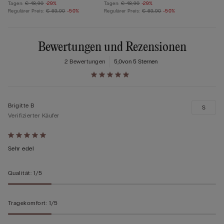
Tagen:
€ 48,90
-29%
Tagen:
€ 48,90
-29%
Regulärer Preis:
€ 69,90
-50%
Regulärer Preis:
€ 69,90
-50%
Bewertungen und Rezensionen
2 Bewertungen
5,0
von 5 Sternen
Brigitte B
S
Verifizierter Käufer
Mit
5
Sehr edel
von
5
Qualität
:
1/5
bewertet
Tragekomfort
:
1/5