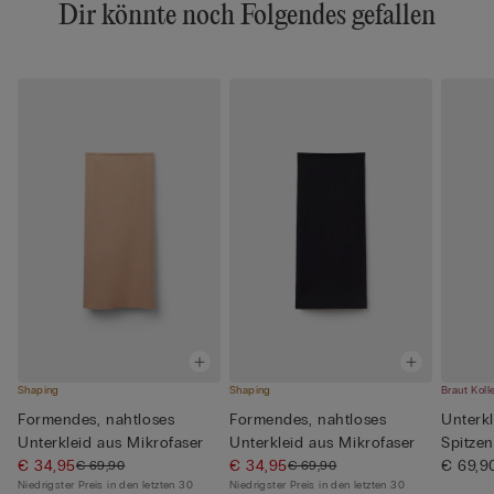
Dir könnte noch Folgendes gefallen
Shaping
Shaping
Braut Koll
Formendes, nahtloses
Formendes, nahtloses
Unterkl
Unterkleid aus Mikrofaser
Unterkleid aus Mikrofaser
Spitzen
€ 34,95
€ 34,95
€ 69,9
€ 69,90
€ 69,90
Niedrigster Preis in den letzten 30
Niedrigster Preis in den letzten 30