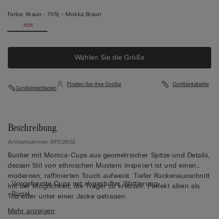
Farbe:
Braun -
705j - Mokka Braun
-50%
Wählen Sie die Größe
Finden Sie Ihre Größe
Größentabelle
Größenleitfaden
Beschreibung
Artikelnummer: RPD2602
Bustier mit Monica-Cups aus geometrischer Spitze und Details,
dessen Stil von ethnischen Mustern inspiriert ist und einen
modernen, raffinierten Touch aufweist. Tiefer Rückenausschnitt
• Vorgeformte Cups mit abgestufter Wattierung
mit der Möglichkeit, die Träger zu kreuzen. Perfekt allein als
• Bügel
Top oder unter einer Jacke getragen.
• Seitenstäbchen
Mehr anzeigen
• Vollständig mit Tüll unterlegtes Unterbrustband