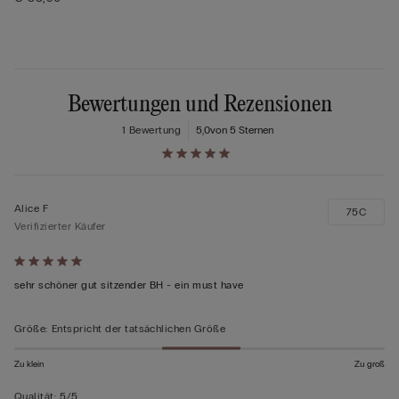
Bewertungen und Rezensionen
1 Bewertung
5,0
von 5 Sternen
Alice F
75C
Verifizierter Käufer
Mit
5
sehr schöner gut sitzender BH - ein must have
von
5
Größe
:
Entspricht der tatsächlichen Größe
bewertet
Zu klein
Zu groß
Qualität
:
5/5