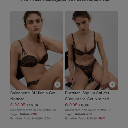
Balconette-BH Ilenia Get
Brazilian-Slip im Stil der
Noticed
80er-Jahre Get Noticed
€ 22,95
€ 9,95
€ 45,90
€ 19,90
Niedrigster Preis in den letzten 30
Niedrigster Preis in den letzten 30
Tagen:
€ 32,13
-29%
Tagen:
€ 13,93
-29%
Regulärer Preis:
€ 45,90
-50%
Regulärer Preis:
€ 19,90
-50%