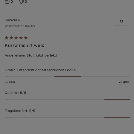
0
0
Daniela R
M
Verifizierter Käufer
Mit
Kurzarmshirt weiß
5
von
Angenehmer Stoff, sitzt perfekt!
5
bewertet
Größe
:
Entspricht der tatsächlichen Größe
Zu klein
Zu groß
Qualität
:
5/5
Tragekomfort
:
5/5