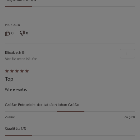
14.07.2026
0
0
Elisabeth B
L
Verifizierter Käufer
Mit
Top
5
von
Wie erwartet
5
bewertet
Größe
:
Entspricht der tatsächlichen Größe
Zu klein
Zu groß
Qualität
:
1/5