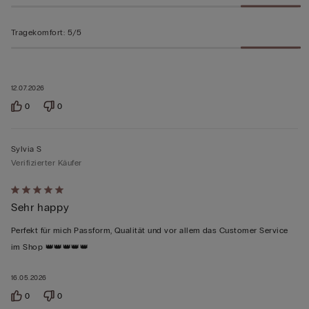
Tragekomfort
:
5/5
12.07.2026
0
0
Sylvia S
Verifizierter Käufer
Mit
Sehr happy
5
von
Perfekt für mich Passform, Qualität und vor allem das Customer Service
5
im Shop 👑👑👑👑👑
bewertet
16.05.2026
0
0