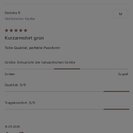
Daniela R
M
Verifizierter Käufer
Mit
Kurzarmshirt grün
5
von
Tolle Qualität, perfekte Passform!
5
bewertet
Größe
:
Entspricht der tatsächlichen Größe
Zu klein
Zu groß
Qualität
:
5/5
Tragekomfort
:
5/5
15.05.2026