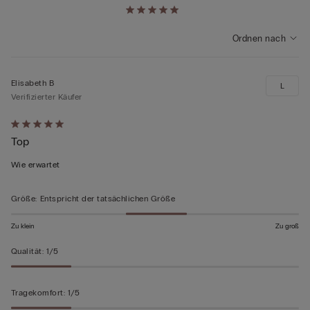
Ordnen nach
Elisabeth B
L
Verifizierter Käufer
Mit
Top
5
von
Wie erwartet
5
bewertet
Größe
:
Entspricht der tatsächlichen Größe
Zu klein
Zu groß
Qualität
:
1/5
Tragekomfort
:
1/5