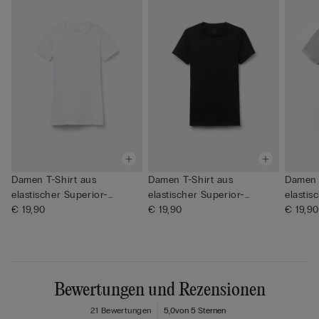
Damen T-Shirt aus
Damen T-Shirt aus
Damen 
elastischer Superior-
elastischer Superior-
elastis
Baumwolle
€ 19,90
Baumwolle
€ 19,90
Baumwo
€ 19,90
Bewertungen und Rezensionen
21 Bewertungen
5,0
von 5 Sternen