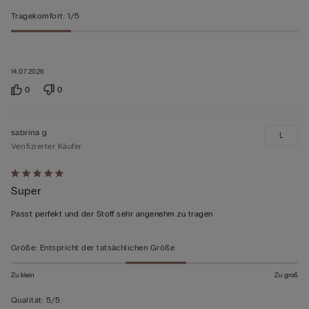
Tragekomfort
:
1/5
14.07.2026
0
0
sabrina g
L
Verifizierter Käufer
Mit
Super
5
von
Passt perfekt und der Stoff sehr angenehm zu tragen
5
bewertet
Größe
:
Entspricht der tatsächlichen Größe
Zu klein
Zu groß
Qualität
:
5/5