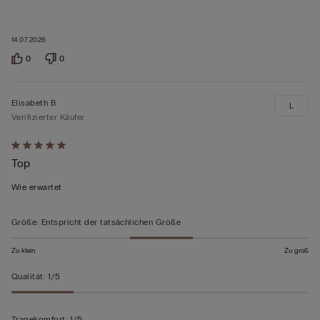
14.07.2026
0
0
Elisabeth B
L
Verifizierter Käufer
Mit
Top
5
von
Wie erwartet
5
bewertet
Größe
:
Entspricht der tatsächlichen Größe
Zu klein
Zu groß
Qualität
:
1/5
Tragekomfort
:
1/5