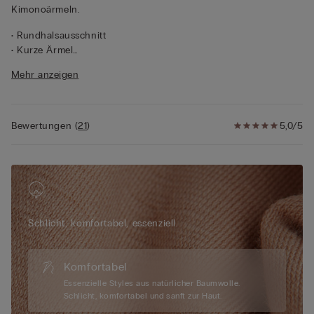
Kimonoärmeln.
• Rundhalsausschnitt
• Kurze Ärmel
• Normale Passform
Mehr anzeigen
• 100 % Baumwolle
• Das Model ist 175 cm groß und trägt Größe S
Bewertungen
(
21
)
5,0/5
Schlicht, komfortabel, essenziell.
Komfortabel
Essenzielle Styles aus natürlicher Baumwolle.
Schlicht, komfortabel und sanft zur Haut.