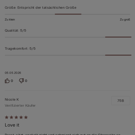
bewertet
Größe
:
Entspricht der tatsächlichen Größe
Zu klein
Zu groß
Qualität
:
5/5
Tragekomfort
:
5/5
05.05.2026
0
0
Nicole K
75B
Verifizierter Käufer
Mit
Love it
5
von
Passt, sitzt, wackelt nicht und schmiegt sich gut an die Oberweite an