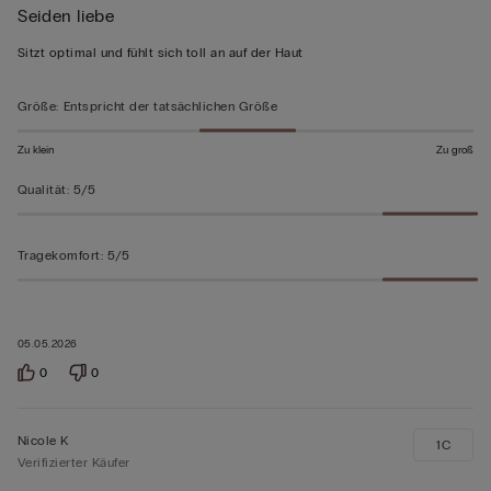
Seiden liebe
5
von
Sitzt optimal und fühlt sich toll an auf der Haut
5
bewertet
Größe
:
Entspricht der tatsächlichen Größe
Zu klein
Zu groß
Qualität
:
5/5
Tragekomfort
:
5/5
05.05.2026
0
0
Nicole K
1C
Verifizierter Käufer