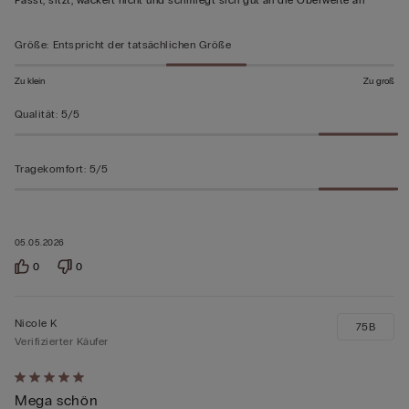
5
bewertet
Größe
:
Entspricht der tatsächlichen Größe
Zu klein
Zu groß
Qualität
:
5/5
Tragekomfort
:
5/5
05.05.2026
0
0
Nicole K
75B
Verifizierter Käufer
Mit
Mega schön
5