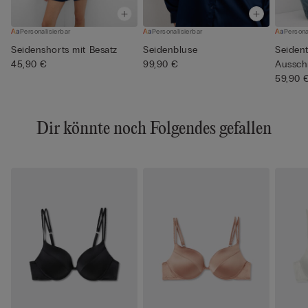
Personalisierbar
Personalisierbar
Persona
Seidenshorts mit Besatz
Seidenbluse
Seiden
45,90 €
99,90 €
Aussch
59,90 
Dir könnte noch Folgendes gefallen