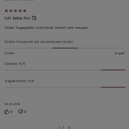
Mit
Ich liebe ihn 🥰
5
von
Tolles Tragegefühl, tolle Seide, Schnitt sehr bequem
5
bewertet
Größe
:
Entspricht der tatsächlichen Größe
Zu klein
Zu groß
Qualität
:
5/5
Tragekomfort
:
5/5
05.05.2026
0
0
1
3
…