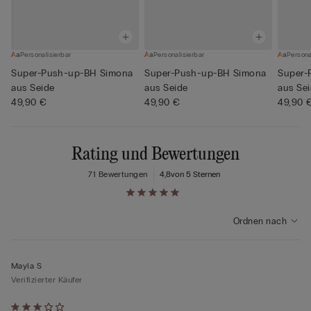
Personalisierbar
Personalisierbar
Persona
Super-Push-up-BH Simona
Super-Push-up-BH Simona
Super-
aus Seide
aus Seide
aus Se
49,90 €
49,90 €
49,90 
Rating und Bewertungen
71 Bewertungen
4,8
von 5 Sternen
Ordnen nach
Mayla S
Verifizierter Käufer
Mit