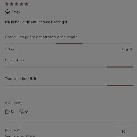
Mit
🤩 Top
5
von
Ich liebe Seide und er passt sehr gut
5
bewertet
Größe
:
Entspricht der tatsächlichen Größe
Zu klein
Zu groß
Qualität
:
5/5
Tragekomfort
:
5/5
05.05.2026
0
0
Nicole K
1C
Verifizierter Käufer