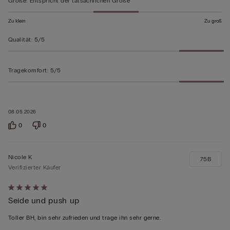
Größe
:
Entspricht der tatsächlichen Größe
Zu klein
Zu groß
Qualität
:
5/5
Tragekomfort
:
5/5
08.05.2026
0
0
Nicole K
75B
Verifizierter Käufer
Mit
Seide und push up
5
von
Toller BH, bin sehr zufrieden und trage ihn sehr gerne.
5