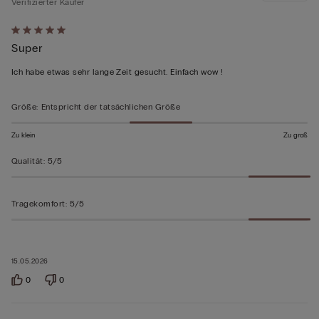
Verifizierter Käufer
Mit
Super
5
von
Ich habe etwas sehr lange Zeit gesucht. Einfach wow !
5
bewertet
Größe
:
Entspricht der tatsächlichen Größe
Zu klein
Zu groß
Qualität
:
5/5
Tragekomfort
:
5/5
15.05.2026
0
0