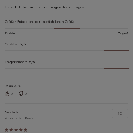
von
Toller BH, die Form ist sehr angenehm zu tragen
5
bewertet
Größe
:
Entspricht der tatsächlichen Größe
Zu klein
Zu groß
Qualität
:
5/5
Tragekomfort
:
5/5
05.05.2026
0
0
Nicole K
1C
Verifizierter Käufer
Mit