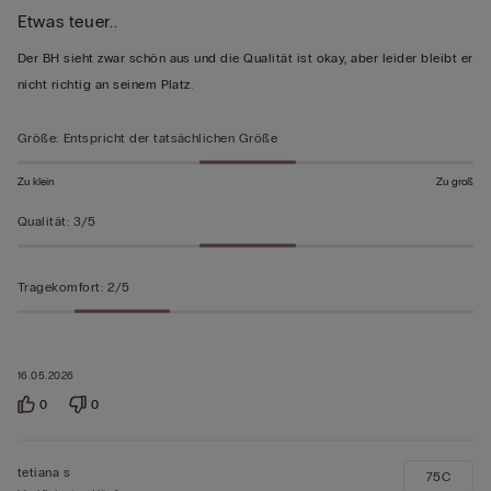
Etwas teuer..
3
von
Der BH sieht zwar schön aus und die Qualität ist okay, aber leider bleibt er
5
nicht richtig an seinem Platz.
bewertet
Größe
:
Entspricht der tatsächlichen Größe
Zu klein
Zu groß
Qualität
:
3/5
Tragekomfort
:
2/5
16.05.2026
0
0
tetiana s
75C