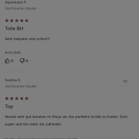
Agnieszka P
Verifizierter Käufer
Mit
Tolle BH
5
von
Sehr bequem und schön!!!
5
bewertet
14.05.2026
0
0
Sophia S
1C
Verifizierter Käufer
Mit
Top
5
von
Wurde sehr gut beraten im Shop um die perfekte Größe zu finden. Sitzt
5
super und bin mehr als zufrieden
bewertet