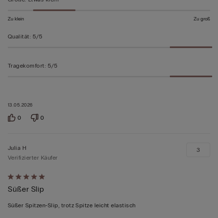
Zu klein
Zu groß
Qualität
:
5/5
Tragekomfort
:
5/5
13.05.2026
0
0
Julia H
3
Verifizierter Käufer
Mit
Süßer Slip
5
von
Süßer Spitzen-Slip, trotz Spitze leicht elastisch
5