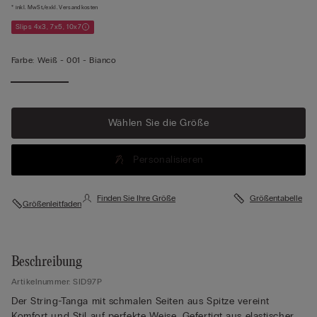
* inkl. MwSt./exkl. Versandkosten
Slips 4x3, 7x5, 10x7
Farbe:
Weiß -
001 - Bianco
Mehr
anzeigen
Wählen Sie die Größe
Personalisieren
Finden Sie Ihre Größe
Größentabelle
Größenleitfaden
Beschreibung
Artikelnummer: SID97P
Der String-Tanga mit schmalen Seiten aus Spitze vereint
Komfort und Stil auf perfekte Weise. Gefertigt aus elastischer