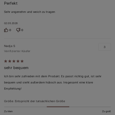
Perfekt
5
von
Sehr angenehm und weich zu tragen
5
bewertet
02.05.2026
0
0
Nadja S
3
Verifizierter Käufer
Mit
sehr bequem
5
von
Ich bin sehr zufrieden mit dem Produkt. Es passt richtig gut, ist sehr
5
bequem und sieht außerdem hübsch aus. Insgesamt eine klare
bewertet
Empfehlung!
Größe
:
Entspricht der tatsächlichen Größe
Zu klein
Zu groß