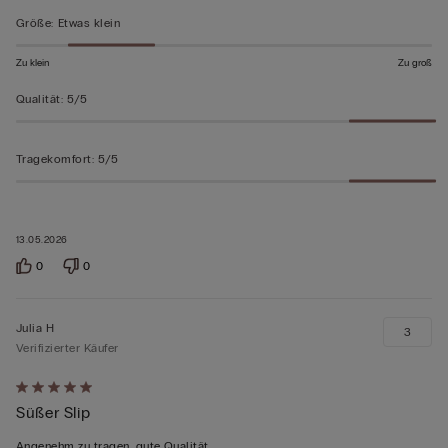
bewertet
Größe
:
Etwas klein
Zu klein
Zu groß
Qualität
:
5/5
Tragekomfort
:
5/5
13.05.2026
0
0
Julia H
3
Verifizierter Käufer
Mit
Süßer Slip
5
von
Angenehm zu tragen, gute Qualität