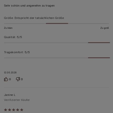
von
Sehr schön und angenehm zu tragen
5
bewertet
Größe
:
Entspricht der tatsächlichen Größe
Zu klein
Zu groß
Qualität
:
5/5
Tragekomfort
:
5/5
12.05.2026
0
0
Janine L
Verifizierter Käufer
Mit