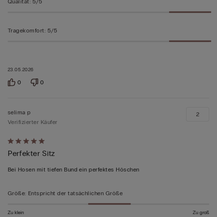
Qualität
:
5/5
Tragekomfort
:
5/5
23.05.2026
0
0
selima p
2
Verifizierter Käufer
Mit
Perfekter Sitz
5
von
Bei Hosen mit tiefen Bund ein perfektes Höschen
5
bewertet
Größe
:
Entspricht der tatsächlichen Größe
Zu klein
Zu groß