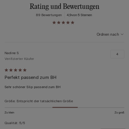
Rating und Bewertungen
89 Bewertungen
4,9
von 5 Sternen
Ordnen nach
Nadine S
4
Verifizierter Käufer
Mit
Perfekt passend zum BH
5
von
Sehr schöner Slip passend zum BH
5
bewertet
Größe
:
Entspricht der tatsächlichen Größe
Zu klein
Zu groß
Qualität
:
5/5