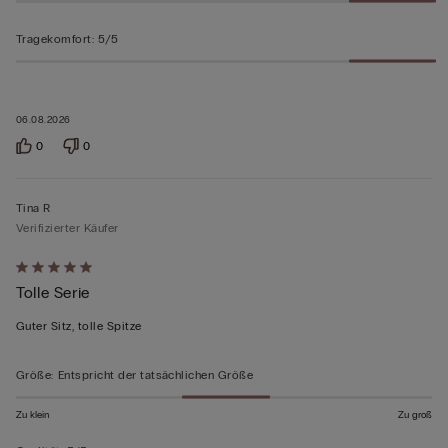
Tragekomfort
:
5/5
06.08.2026
0
0
Tina R
Verifizierter Käufer
Mit
Tolle Serie
5
von
Guter Sitz, tolle Spitze
5
bewertet
Größe
:
Entspricht der tatsächlichen Größe
Zu klein
Zu groß