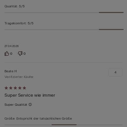
Qualität
:
5/5
Tragekomfort
:
5/5
27.04.2026
0
0
Beate H
4
Verifizierter Käufer
Mit
Super Service wie immer
5
von
Super Qualität 😊
5
bewertet
Größe
:
Entspricht der tatsächlichen Größe