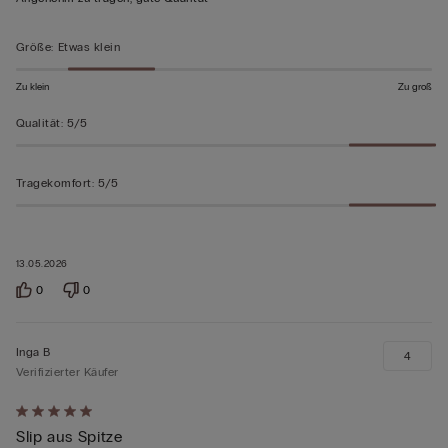
5
bewertet
Größe
:
Etwas klein
Zu klein
Zu groß
Qualität
:
5/5
Tragekomfort
:
5/5
13.05.2026
0
0
Inga B
4
Verifizierter Käufer
Mit
Slip aus Spitze
5