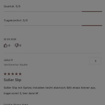
Qualität
:
5/5
Tragekomfort
:
5/5
20.05.2026
0
0
Julia H
3
Verifizierter Käufer
Mit
Süßer Slip
5
von
Süßer Slip mit Spitze, trotzdem leicht elastisch, fällt etwas kleiner aus,
5
trage sonst S, hier dann M
bewertet
Größe
:
Etwas klein