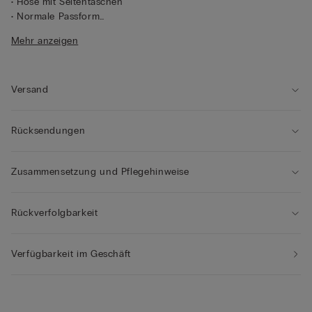
• Hose mit Seitentaschen
• Normale Passform
• Das Model ist 118 cm groß und trägt die Größe 8/9 Jahre
Mehr anzeigen
Versand
Rücksendungen
Zusammensetzung und Pflegehinweise
Rückverfolgbarkeit
Verfügbarkeit im Geschäft