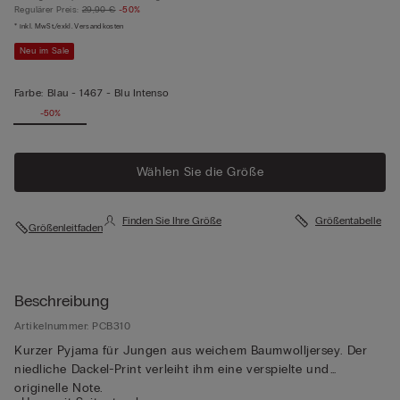
Regulärer Preis:
29,90 €
-50%
* inkl. MwSt./exkl. Versandkosten
Neu im Sale
Farbe:
Blau -
1467 - Blu Intenso
-50%
Wählen Sie die Größe
Finden Sie Ihre Größe
Größentabelle
Größenleitfaden
Beschreibung
Artikelnummer: PCB310
Kurzer Pyjama für Jungen aus weichem Baumwolljersey. Der
niedliche Dackel-Print verleiht ihm eine verspielte und
originelle Note.