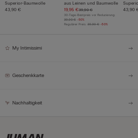
Superior-Baumwolle
aus Leinen und Baumwolle
Superi
43,90 €
19,95 €
43,90 
39,90 €
30-Tage-Bestpreis vor Reduzierung:
39,90 €
-50%
Regulärer Preis:
39,90 €
-50%
My Intimissimi
Geschenkkarte
Nachhaltigkeit