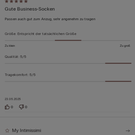
Mit
Gute Business-Socken
5
von
Passen auch gut zum Anzug, sehr angenehm zu tragen
5
bewertet
Größe
:
Entspricht der tatsächlichen Größe
Zu klein
Zu groß
Qualität
:
5/5
Tragekomfort
:
5/5
23.05.2025
0
0
My Intimissimi