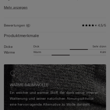
denselben Stoff, dieselbe Passform und dieselbe Verarbeitung
Mehr anzeigen
wie das auf dieser Seite vorgestellte Produkt.
Bewertungen
(
4
)
4,5/5
Produktmerkmale
Dick
Sehr dünn
Dicke
Warm
Kühl
Wärme
WARME BAUMWOLLE
Ein weicher und warmer Stoff, der dank seiner inneren
Wattierung und seiner natürlichen Atmungsaktivität
eine hervorragende Alternative zu Wolle darstellt.