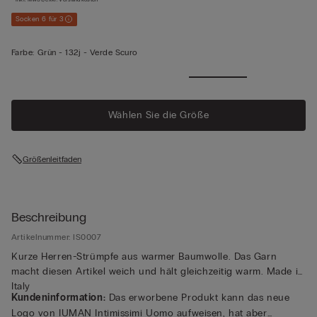
Socken 6 für 3
Farbe:
Grün -
132j - Verde Scuro
Wählen Sie die Größe
Größenleitfaden
Beschreibung
Artikelnummer: IS0007
Kurze Herren-Strümpfe aus warmer Baumwolle. Das Garn
macht diesen Artikel weich und hält gleichzeitig warm. Made in
Italy
Kundeninformation:
Das erworbene Produkt kann das neue
Logo von IUMAN Intimissimi Uomo aufweisen, hat aber