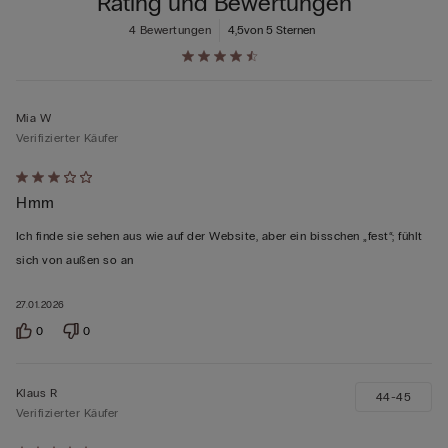
Rating und Bewertungen
4 Bewertungen
4,5
von 5 Sternen
Mia W
Verifizierter Käufer
Mit
Hmm
3
von
Ich finde sie sehen aus wie auf der Website, aber ein bisschen „fest“; fühlt
5
sich von außen so an
bewertet
27.01.2026
0
0
Klaus R
44-45
Verifizierter Käufer