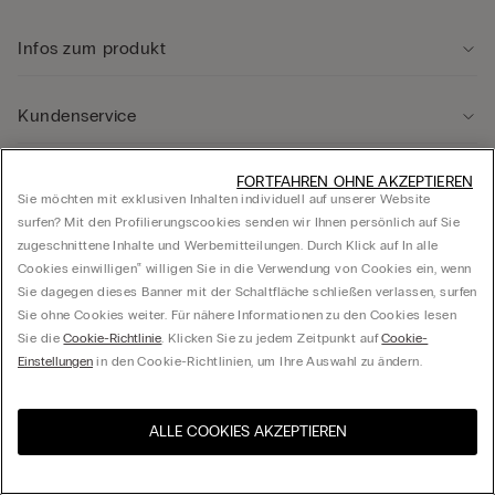
Infos zum produkt
Kundenservice
Rechtliche Hinweise
FORTFAHREN OHNE AKZEPTIEREN
Sie möchten mit exklusiven Inhalten individuell auf unserer Website
surfen? Mit den Profilierungscookies senden wir Ihnen persönlich auf Sie
zugeschnittene Inhalte und Werbemitteilungen. Durch Klick auf In alle
Unternehmen
Cookies einwilligen‟ willigen Sie in die Verwendung von Cookies ein, wenn
Sie dagegen dieses Banner mit der Schaltfläche schließen verlassen, surfen
Sie ohne Cookies weiter. Für nähere Informationen zu den Cookies lesen
Sie die
Cookie-Richtlinie
. Klicken Sie zu jedem Zeitpunkt auf
Cookie-
© Calzedonia Germany GmbH, Kesselstraße 5-7, 40221 Düsseldorf, USt-IdNr.:
Einstellungen
in den Cookie-Richtlinien, um Ihre Auswahl zu ändern.
DE276699958, Amtsgericht Düsseldorf HRB 69648
ALLE COOKIES AKZEPTIEREN
Wählen Sie die Größe
Besuchen Sie den E-Shop
United States
Ihres Landes
Deutschland
Deutsch