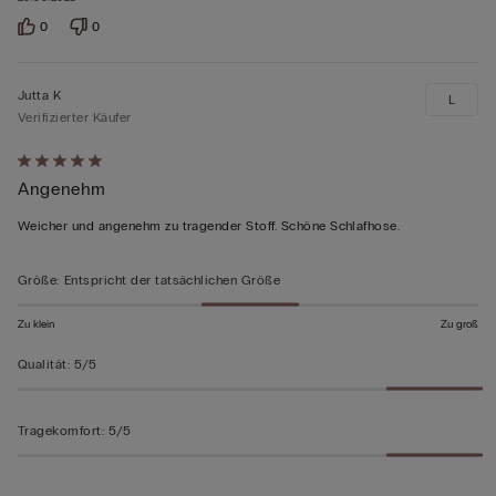
0
0
Jutta K
L
Verifizierter Käufer
Mit
Angenehm
5
von
Weicher und angenehm zu tragender Stoff. Schöne Schlafhose.
5
bewertet
Größe
:
Entspricht der tatsächlichen Größe
Zu klein
Zu groß
Qualität
:
5/5
Tragekomfort
:
5/5