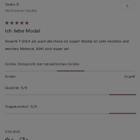
Yanko B
L
Verifizierter Käufer
Mit
Ich liebe Modal
5
von
Sowohl T-Shirt als auch die Hose ist super! Modal ist sehr leichtes und
5
weiches Material, fühlt sich super an!
bewertet
Größe
:
Entspricht der tatsächlichen Größe
Zu klein
Zu groß
Qualität
:
5/5
Tragekomfort
:
5/5
11.06.2024
0
0