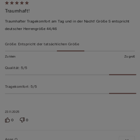
Mit
Traumhaft!
5
von
Traumhafter Tragekomfort am Tag und in der Nacht! Größe S entspricht
5
deutscher Herrengröße 44/46
bewertet
Größe
:
Entspricht der tatsächlichen Größe
Zu klein
Zu groß
Qualität
:
5/5
Tragekomfort
:
5/5
23.11.2025
0
0
Anas O