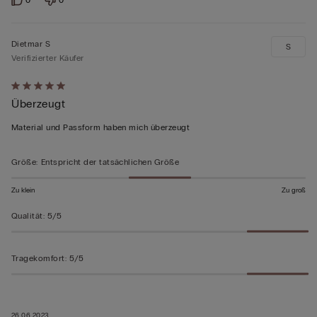
Dietmar S
S
Verifizierter Käufer
Mit
Überzeugt
5
von
Material und Passform haben mich überzeugt
5
bewertet
Größe
:
Entspricht der tatsächlichen Größe
Zu klein
Zu groß
Qualität
:
5/5
Tragekomfort
:
5/5
26.06.2023