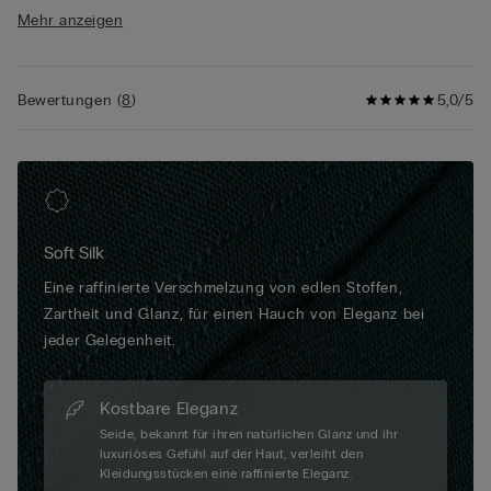
denselben Stoff, dieselbe Passform und dieselbe Verarbeitung
Mehr anzeigen
wie das auf dieser Seite vorgestellte Produkt.
Bewertungen
(
8
)
5,0/5
Soft Silk
Eine raffinierte Verschmelzung von edlen Stoffen,
Zartheit und Glanz, für einen Hauch von Eleganz bei
jeder Gelegenheit.
Kostbare Eleganz
Seide, bekannt für ihren natürlichen Glanz und ihr
luxuriöses Gefühl auf der Haut, verleiht den
Kleidungsstücken eine raffinierte Eleganz.