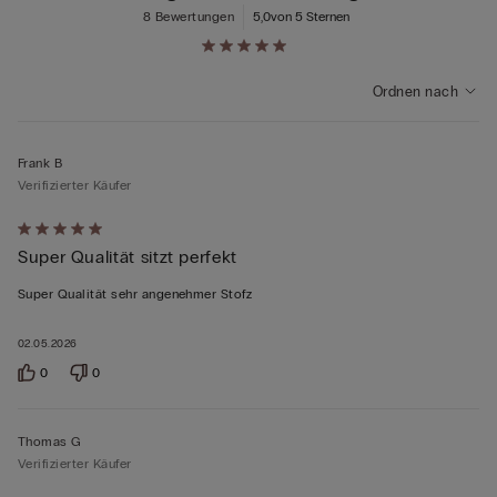
8 Bewertungen
5,0
von 5 Sternen
Ordnen nach
Frank B
Verifizierter Käufer
Mit
Super Qualität sitzt perfekt
5
von
Super Qualität sehr angenehmer Stofz
5
bewertet
02.05.2026
0
0
Thomas G
Verifizierter Käufer