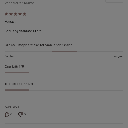
Verifizierter Käufer
Mit
Passt
5
von
Sehr angenehmer Stoff
5
bewertet
Größe
:
Entspricht der tatsächlichen Größe
Zu klein
Zu groß
Qualität
:
1/5
Tragekomfort
:
1/5
10.08.2024
0
0