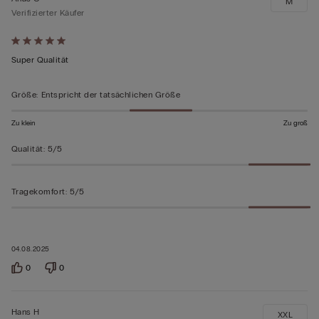
M
Verifizierter Käufer
Mit
5
Super Qualität
von
5
Größe
:
Entspricht der tatsächlichen Größe
bewertet
Zu klein
Zu groß
Qualität
:
5/5
Tragekomfort
:
5/5
04.08.2025
0
0
Hans H
XXL