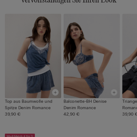
Vervollständigen Sie Ihren Look
Top aus Baumwolle und
Balconette-BH Denise
Triang
Spitze Denim Romance
Denim Romance
Roman
39,90 €
42,90 €
39,90 
Mix&Match 4 für 3