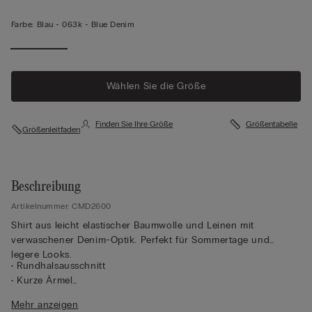
Farbe:
Blau -
063k - Blue Denim
Wählen Sie die Größe
Finden Sie Ihre Größe
Größentabelle
Größenleitfaden
Beschreibung
Artikelnummer: CMD2600
Shirt aus leicht elastischer Baumwolle und Leinen mit
verwaschener Denim-Optik. Perfekt für Sommertage und
legere Looks.
• Rundhalsausschnitt
• Kurze Ärmel
• Anschmiegsamer Schnitt
Mehr anzeigen
• Das Model ist 175 cm groß und trägt Größe S