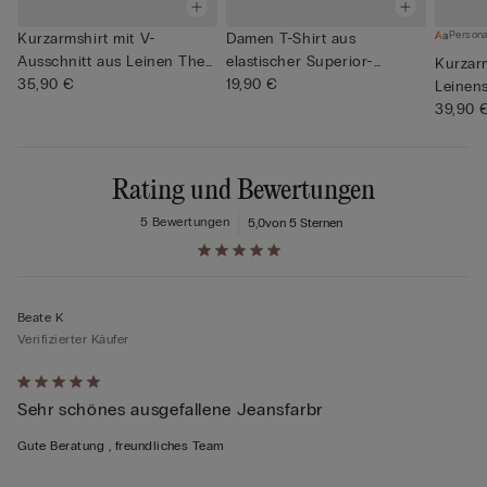
Persona
Kurzarmshirt mit V-
Damen T-Shirt aus
Ausschnitt aus Leinen The
elastischer Superior-
Kurzar
Pure ...
35,90 €
Baumwolle
19,90 €
Leinens
39,90 
Rating und Bewertungen
5 Bewertungen
5,0
von 5 Sternen
Beate K
Verifizierter Käufer
Mit
Sehr schönes ausgefallene Jeansfarbr
5
von
Gute Beratung , freundliches Team
5