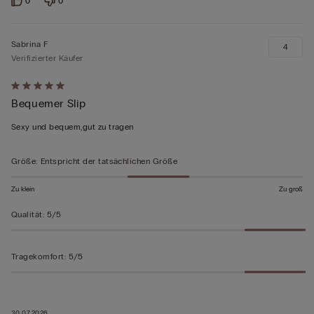
0
0
Sabrina F
4
Verifizierter Käufer
Mit
Bequemer Slip
5
von
Sexy und bequem,gut zu tragen
5
bewertet
Größe
:
Entspricht der tatsächlichen Größe
Zu klein
Zu groß
Qualität
:
5/5
Tragekomfort
:
5/5
30.07.2026