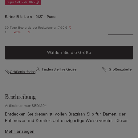
Slips 4x3, 7x5, 10x7
Farbe:
Elfenbein -
2127 - Puder
30-Tage-Bestpreis vor Reduzierung:
17,90 €
%
Regulärer Preis:
-70%
%
Wählen Sie die Größe
Finden Sie Ihre Größe
Größentabelle
Größenleitfaden
Beschreibung
Artikelnummer: SBD1294
Entdecken Sie diesen stilvollen Brazilian Slip für Damen, der
Raffinesse und Komfort auf einzigartige Weise vereint. Dieser
Slip ist aus feinem Tüll gefertigt und mit eleganten
Mehr anzeigen
Spitzeneinsätzen verziert, die je nach Farbe entweder in einem