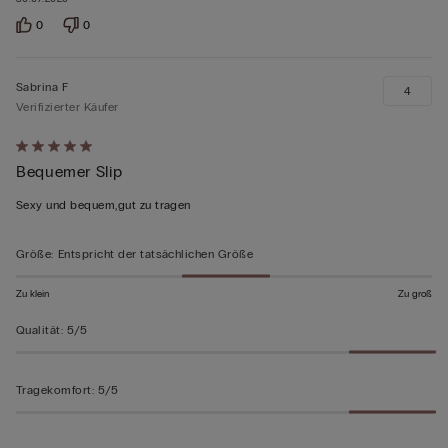
0
0
Sabrina F
4
Verifizierter Käufer
Mit
Bequemer Slip
5
von
Sexy und bequem,gut zu tragen
5
bewertet
Größe
:
Entspricht der tatsächlichen Größe
Zu klein
Zu groß
Qualität
:
5/5
Tragekomfort
:
5/5