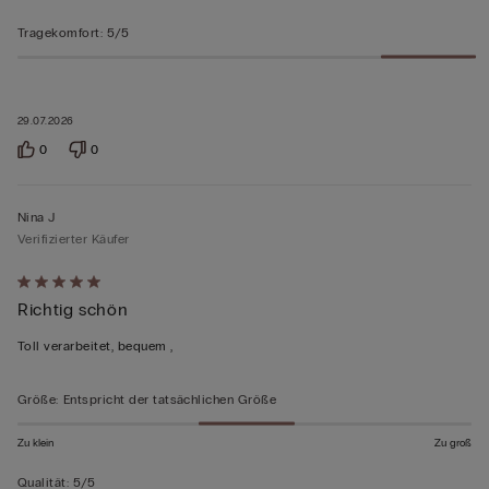
Tragekomfort
:
5/5
29.07.2026
0
0
Nina J
Verifizierter Käufer
Mit
Richtig schön
5
von
Toll verarbeitet, bequem ,
5
bewertet
Größe
:
Entspricht der tatsächlichen Größe
Zu klein
Zu groß
Qualität
:
5/5