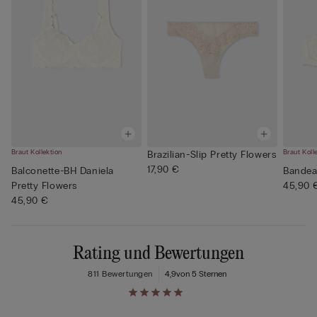
Braut Kollektion
Braut Koll
Brazilian-Slip Pretty Flowers
17,90 €
Balconette-BH Daniela
Bandea
Pretty Flowers
45,90 
45,90 €
Rating und Bewertungen
811 Bewertungen
4,9
von 5 Sternen