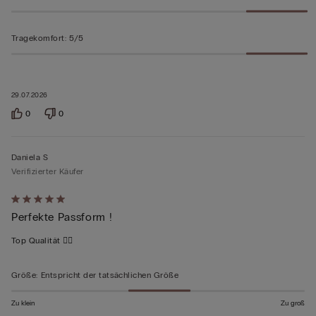
Tragekomfort
:
5/5
29.07.2026
0
0
Daniela S
Verifizierter Käufer
Mit
Perfekte Passform !
5
von
Top Qualität 👍🏻
5
bewertet
Größe
:
Entspricht der tatsächlichen Größe
Zu klein
Zu groß