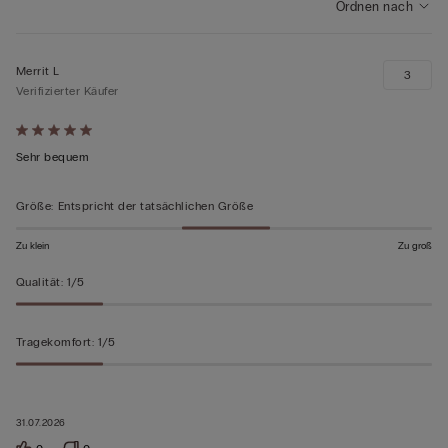
Ordnen nach
Merrit L
3
Verifizierter Käufer
Mit
5
Sehr bequem
von
5
Größe
:
Entspricht der tatsächlichen Größe
bewertet
Zu klein
Zu groß
Qualität
:
1/5
Tragekomfort
:
1/5
31.07.2026