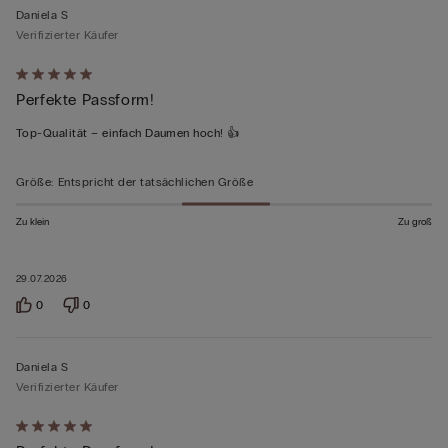
Daniela S
Verifizierter Käufer
Mit
Perfekte Passform!
5
von
Top-Qualität – einfach Daumen hoch! 👍
5
bewertet
Größe
:
Entspricht der tatsächlichen Größe
Zu klein
Zu groß
29.07.2026
0
0
Daniela S
Verifizierter Käufer
Mit