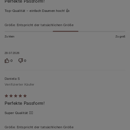
Perfekte Passform!
5
von
Top-Qualität – einfach Daumen hoch! 👍
5
bewertet
Größe
:
Entspricht der tatsächlichen Größe
Zu klein
Zu groß
29.07.2026
0
0
Daniela S
Verifizierter Käufer
Mit
Perfekte Passform!
5
von
Super Qualität 👍🏻
5
bewertet
Größe
:
Entspricht der tatsächlichen Größe