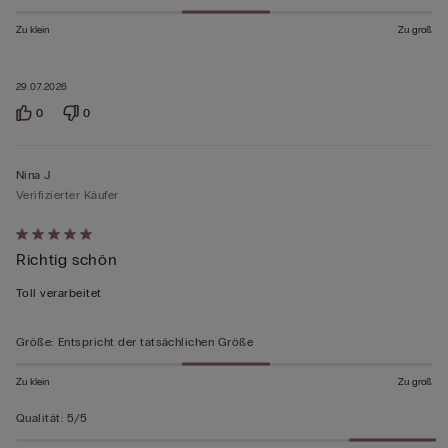
Zu klein
Zu groß
29.07.2026
0
0
Nina J
Verifizierter Käufer
Mit
Richtig schön
5
von
Toll verarbeitet
5
bewertet
Größe
:
Entspricht der tatsächlichen Größe
Zu klein
Zu groß
Qualität
:
5/5