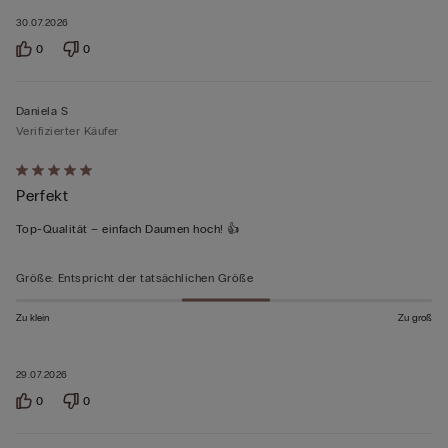
30.07.2026
0
0
Daniela S
Verifizierter Käufer
Mit
Perfekt
5
von
Top-Qualität – einfach Daumen hoch! 👍
5
bewertet
Größe
:
Entspricht der tatsächlichen Größe
Zu klein
Zu groß
29.07.2026
0
0