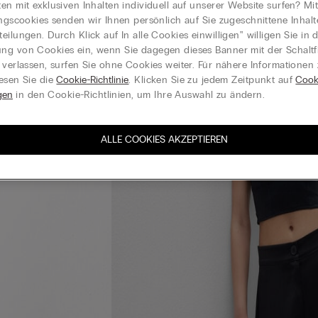
en mit exklusiven Inhalten individuell auf unserer Website surfen? Mi
ungscookies senden wir Ihnen persönlich auf Sie zugeschnittene Inhal
eilungen. Durch Klick auf In alle Cookies einwilligen‟ willigen Sie in d
g von Cookies ein, wenn Sie dagegen dieses Banner mit der Schaltf
 verlassen, surfen Sie ohne Cookies weiter. Für nähere Informationen
esen Sie die
Cookie-Richtlinie
. Klicken Sie zu jedem Zeitpunkt auf
Cook
gen
in den Cookie-Richtlinien, um Ihre Auswahl zu ändern.
ALLE COOKIES AKZEPTIEREN