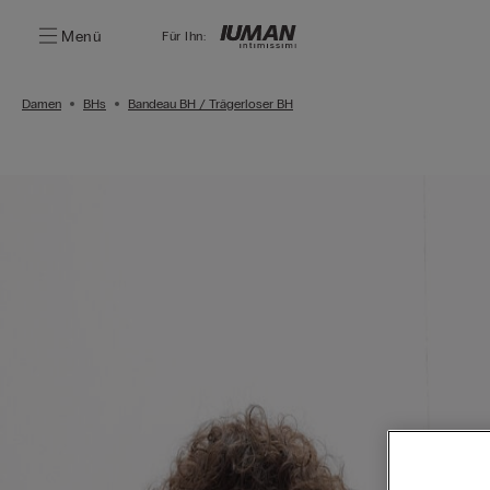
Menü
Für Ihn:
Damen
BHs
Bandeau BH / Trägerloser BH