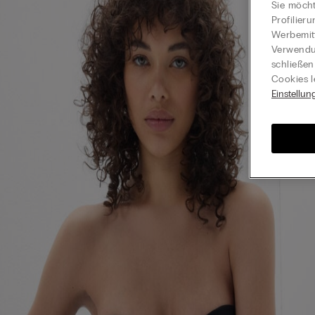
Sie möcht
Profilier
Werbemitt
Verwendun
schließen
Cookies l
Einstellun