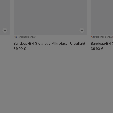
Personalisierbar
Personalisierbar
Bandeau-BH Gioia aus Mikrofaser Ultralight
Bandeau-BH G
39,90 €
39,90 €