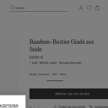
Suchen
Bandeau-Bustier Giada aus
Seide
59,90 €
* inkl. MwSt./exkl. Versandkosten
Farbe:
Schwarz -
019 - Nero
Wählen Sie die Größe
KZEPTIEREN
Finden Sie Ihre Größe
Größentab