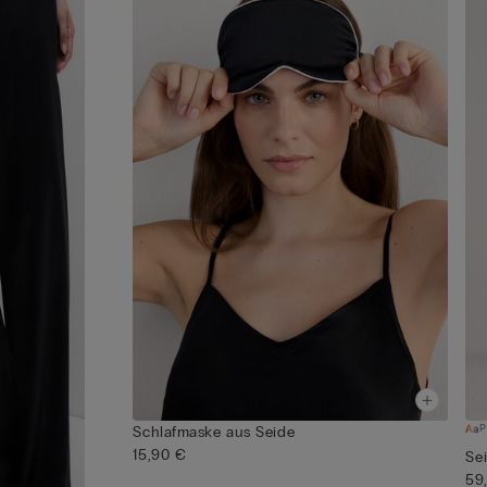
P
Schlafmaske aus Seide
15,90 €
Se
59