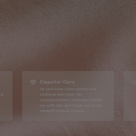
Eleganter Glanz
Ihr natürlicher Glanz verleiht eine
für
strahlend edle Optik. Mit
unvergleichlicher Leichtigkeit gleitet
sie sanft über den Körper und ist der
Inbegriff zeitloser Eleganz.