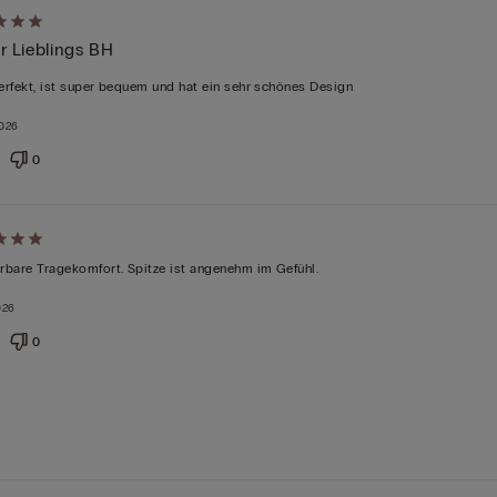
r Lieblings BH
perfekt, ist super bequem und hat ein sehr schönes Design
2026
tet
0
bare Tragekomfort. Spitze ist angenehm im Gefühl.
026
0
tet