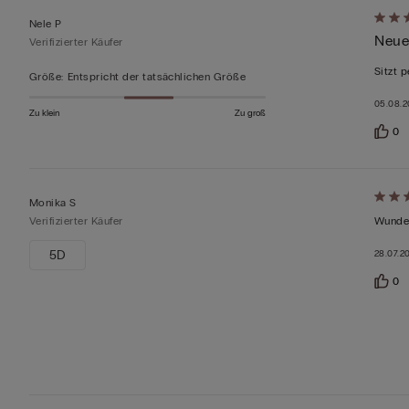
Mit
Nele P
Neue
5
Verifizierter Käufer
von
Sitzt 
Größe
:
Entspricht der tatsächlichen Größe
5
05.08.
bewer
Zu klein
Zu groß
0
Mit
Monika S
5
Verifizierter Käufer
Wunder
von
5D
28.07.2
5
0
bewer