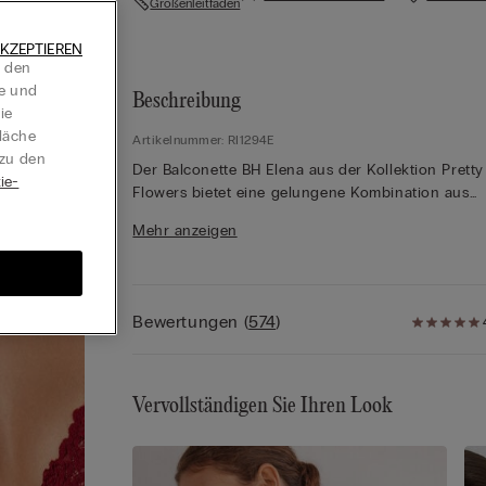
Größenleitfaden
KZEPTIEREN
t den
te und
Beschreibung
ie
läche
Artikelnummer: RI1294E
 zu den
Der Balconette BH Elena aus der Kollektion Pretty
ie-
Flowers bietet eine gelungene Kombination aus
Eleganz und Funktionalität. Mit Bügeln und halb
Mehr anzeigen
wattierten Cups gestaltet, gewährleistet er sanfte
Halt und unterstreicht einen natürlichen Look. De
edle Stoff aus elastischer Spitze, verziert mit zart
Blumenstickereien, verleiht diesem Modell seine
Bewertungen
(
574
)
raffinierte Ausstrahlung. Für größere Cups sind d
Innenseiten der Körbchen verstärkt, um die Brust
optimal zu umschließen, während ein breiteres
Unterbrustband aus Spitze für zusätzlichen Halt s
Vervollständigen Sie Ihren Look
Die Träger sind individuell verstellbar, sodass der
Balconette BH perfekt angepasst werden kann.
Besonders geeignet ist der Balconette BH Elena f