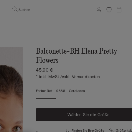
Suchen
Balconette-BH Elena Pretty
Flowers
45,90 €
* inkl. MwSt./exkl. Versandkosten
Farbe:
Rot -
9888 - Ceralacca
Wählen Sie die Größe
Finden Sie Ihre Größe
Größentab