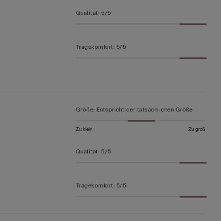
Qualität
:
5/5
Tragekomfort
:
5/5
Größe
:
Entspricht der tatsächlichen Größe
Zu klein
Zu groß
Qualität
:
5/5
Tragekomfort
:
5/5