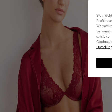
Sie möcht
Profilier
Werbemitt
Verwendun
schließen
Cookies l
Einstellun