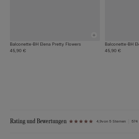
Balconette-BH Elena Pretty Flowers
Balconette-BH El
45,90 €
45,90 €
Rating und Bewertungen
4,9
von 5 Sternen
574