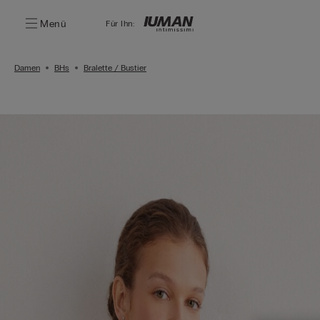
Menü
Für Ihn:
Damen
BHs
Bralette / Bustier