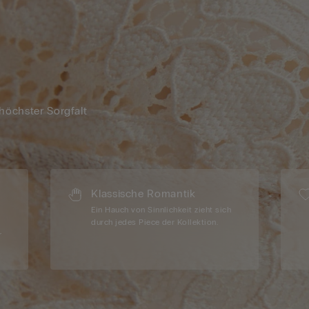
 höchster Sorgfalt
Klassische Romantik
t
Ein Hauch von Sinnlichkeit zieht sich
durch jedes Piece der Kollektion.
r